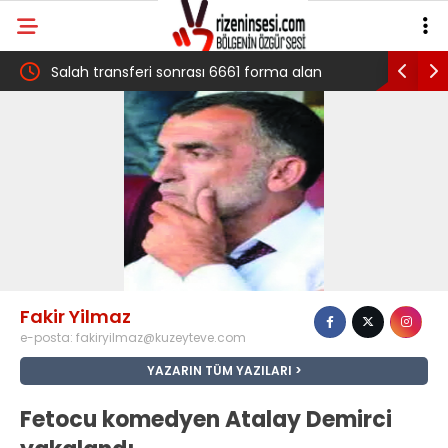
 çığ
Salah transferi sonrası 6661 forma alan
Pazarlı Ka
belediye başkanına ‘Kimin parasıyla’ sorusu
‘Bu Mücad
Fakir Yilmaz
e-posta:
fakiryilmaz@kuzeyteve.com
YAZARIN TÜM YAZILARI
Fetocu komedyen Atalay Demirci