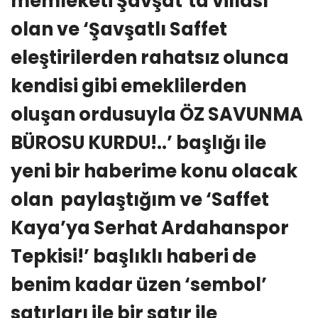
memleketi Şavşat’ta villası
olan ve ‘Şavşatlı Saffet
eleştirilerden rahatsız olunca
kendisi gibi emeklilerden
oluşan ordusuyla ÖZ SAVUNMA
BÜROSU KURDU!..’ başlığı ile
yeni bir haberime konu olacak
olan paylaştığım ve ‘Saffet
Kaya’ya Serhat Ardahanspor
Tepkisi!’ başlıklı haberi de
benim kadar üzen ‘sembol’
satırları ile bir satır ile