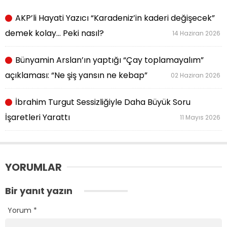
AKP’li Hayati Yazıcı “Karadeniz’in kaderi değişecek”
demek kolay… Peki nasıl?
14 Haziran 2026
Bünyamin Arslan’ın yaptığı “Çay toplamayalım”
açıklaması: “Ne şiş yansın ne kebap”
02 Haziran 2026
İbrahim Turgut Sessizliğiyle Daha Büyük Soru
İşaretleri Yarattı
11 Mayıs 2026
YORUMLAR
Bir yanıt yazın
Yorum
*