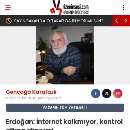
YA O TARAFI DA BİLİYOR MUSUN?
Yeni Parti İktidar Yolculuğuna
Memleketi Rize’den Başladı
Gençağa Karafazlı
e-posta:
karafazli@msn.com.tr
YAZARIN TÜM YAZILARI
Erdoğan: İnternet kalkmıyor, kontrol