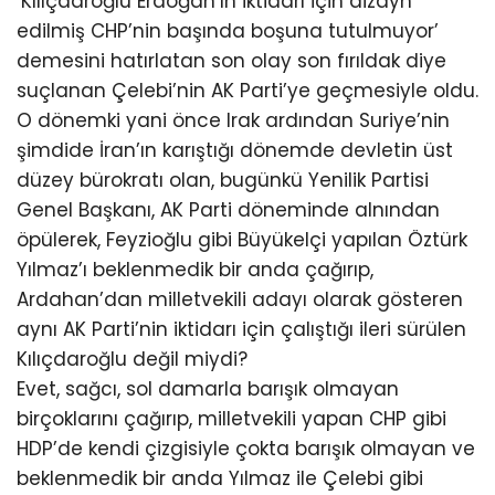
‘Kılıçdaroğlu Erdoğan’ın iktidarı için dizayn
edilmiş CHP’nin başında boşuna tutulmuyor’
demesini hatırlatan son olay son fırıldak diye
suçlanan Çelebi’nin AK Parti’ye geçmesiyle oldu.
O dönemki yani önce Irak ardından Suriye’nin
şimdide İran’ın karıştığı dönemde devletin üst
düzey bürokratı olan, bugünkü Yenilik Partisi
Genel Başkanı, AK Parti döneminde alnından
öpülerek, Feyzioğlu gibi Büyükelçi yapılan Öztürk
Yılmaz’ı beklenmedik bir anda çağırıp,
Ardahan’dan milletvekili adayı olarak gösteren
aynı AK Parti’nin iktidarı için çalıştığı ileri sürülen
Kılıçdaroğlu değil miydi?
Evet, sağcı, sol damarla barışık olmayan
birçoklarını çağırıp, milletvekili yapan CHP gibi
HDP’de kendi çizgisiyle çokta barışık olmayan ve
beklenmedik bir anda Yılmaz ile Çelebi gibi