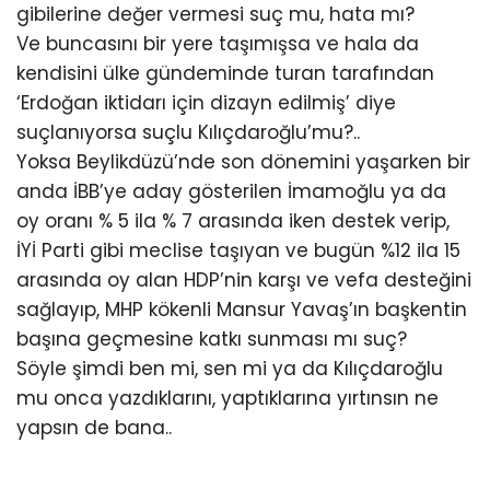
gibilerine değer vermesi suç mu, hata mı?
Ve buncasını bir yere taşımışsa ve hala da
kendisini ülke gündeminde turan tarafından
‘Erdoğan iktidarı için dizayn edilmiş’ diye
suçlanıyorsa suçlu Kılıçdaroğlu’mu?..
Yoksa Beylikdüzü’nde son dönemini yaşarken bir
anda İBB’ye aday gösterilen İmamoğlu ya da
oy oranı % 5 ila % 7 arasında iken destek verip,
İYİ Parti gibi meclise taşıyan ve bugün %12 ila 15
arasında oy alan HDP’nin karşı ve vefa desteğini
sağlayıp, MHP kökenli Mansur Yavaş’ın başkentin
başına geçmesine katkı sunması mı suç?
Söyle şimdi ben mi, sen mi ya da Kılıçdaroğlu
mu onca yazdıklarını, yaptıklarına yırtınsın ne
yapsın de bana..