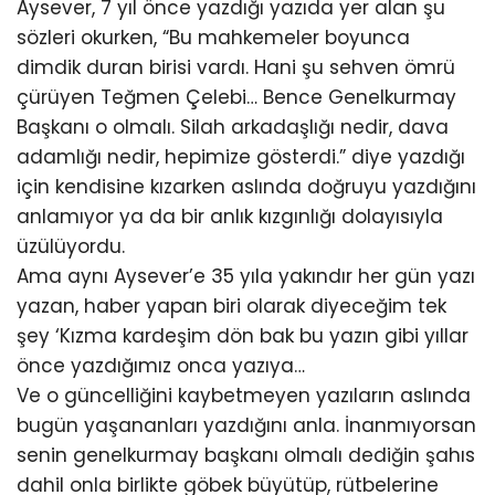
Aysever, 7 yıl önce yazdığı yazıda yer alan şu
sözleri okurken, “Bu mahkemeler boyunca
dimdik duran birisi vardı. Hani şu sehven ömrü
çürüyen Teğmen Çelebi… Bence Genelkurmay
Başkanı o olmalı. Silah arkadaşlığı nedir, dava
adamlığı nedir, hepimize gösterdi.” diye yazdığı
için kendisine kızarken aslında doğruyu yazdığını
anlamıyor ya da bir anlık kızgınlığı dolayısıyla
üzülüyordu.
Ama aynı Aysever’e 35 yıla yakındır her gün yazı
yazan, haber yapan biri olarak diyeceğim tek
şey ‘Kızma kardeşim dön bak bu yazın gibi yıllar
önce yazdığımız onca yazıya…
Ve o güncelliğini kaybetmeyen yazıların aslında
bugün yaşananları yazdığını anla. İnanmıyorsan
senin genelkurmay başkanı olmalı dediğin şahıs
dahil onla birlikte göbek büyütüp, rütbelerine