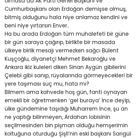
olmasa da AK Parti Genel Başkanı ve
Cumhurbaşkanı olan Erdoğan demişse olmuş,
bitmiş olduğunu hala niye anlamaz kendini ve
beni niye yırtarsın Enver..
Ha bu arada Erdoğan tüm muhalefeti bir güne
bir gün saraya çağırıp, birlikte bir masada
ülkeye birlik mesajı vermezken sağcı Bülent
Kuşçoğlu, diyanetçi Mehmet Bekaroğlu ve
Ankara ikiz kuleleri diken Sinan Aygün gibilerini
Çelebi gibi sanıp, rüyalarında görmeyecekleri bir
yere taşıması suç mu, hata mı?
Bilmem ama kahvede hoş gün, fanti oynayan
emekli bir öğretmenken ‘gel buraya’ İnce deyip,
ülke gündemine taşıdığı Muharrem İnce, şu an
ne yaptığı bilinmeyen, Ardahan lobisinin
seçilmesinden bin pişman olduğu hemşerimin
koltuğuna oturduğu Şişli’nin eski başkanı Sarıgül