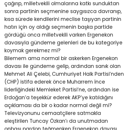
çağırıp, milletvekili olmalarına katkı sunduktan
sonra partinin seçmenine saygısızca davranıp,
kısa sürede kendilerini meclise taşıyan partinin
hatırı için oy aldığı seçmenin başka partide
gördüğü onca milletvekili varken Ergenekon
davasıyla gündeme gelenleri de bu kategoriye
koymak gerekmez mi?
Bilemem ama normal bir askerken Ergenekon
davası ile gündeme gelip, ardından sanık olan
Mehmet Ali Çelebi, Cumhuriyet Halk Partisi’nden
(CHP) istifa ederek önce Muharrem İnce
liderliğindeki Memleket Partisi’ne, ardından ise
Erdoğan’a teşekkür ederek AKP’ye katıldığını
açıklaması da bir o kadar normal değil mi?
Televizyonunu cemaatçilere satmakla
eleştirilen Tuncay Özkan’ı da unutmadan
onbaşı pardon teğmenken Ergenekon davası