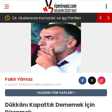
rarası Komünist ve İşçi Partileri
‘Çerçeve yasa’ kanun tekli
ı Havana’da başladı
Komisyonu’ndan geçti
Fakir Yilmaz
e-posta:
fakiryilmaz@kuzeyteve.com
YAZARIN TÜM YAZILARI
Dükkânı Kapattık Dememek İçin