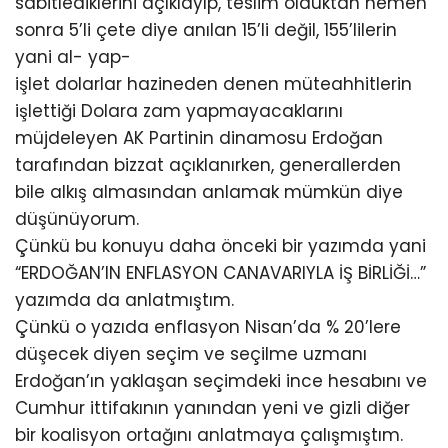
sabitlediklerini açıklayıp, teslim olduktan hemen
sonra 5’li çete diye anılan 15’li değil, 155’lilerin
yani al- yap-
işlet dolarlar hazineden denen müteahhitlerin
işlettiği Dolara zam yapmayacaklarını
müjdeleyen AK Partinin dinamosu Erdoğan
tarafından bizzat açıklanırken, generallerden
bile alkış almasından anlamak mümkün diye
düşünüyorum.
Çünkü bu konuyu daha önceki bir yazımda yani
“ERDOĞAN’IN ENFLASYON CANAVARIYLA İŞ BİRLİĞİ…”
yazımda da anlatmıştım.
Çünkü o yazıda enflasyon Nisan’da % 20’lere
düşecek diyen seçim ve seçilme uzmanı
Erdoğan’ın yaklaşan seçimdeki ince hesabını ve
Cumhur ittifakının yanından yeni ve gizli diğer
bir koalisyon ortağını anlatmaya çalışmıştım.