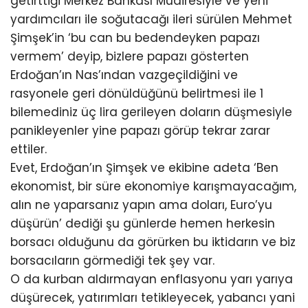
getirttiği Merkez Bankası Müdiresiyle ve yeni
yardımcıları ile soğutacağı ileri sürülen Mehmet
Şimşek’in ‘bu can bu bedendeyken papazı
vermem’ deyip, bizlere papazı gösterten
Erdoğan’ın Nas’ından vazgeçildiğini ve
rasyonele geri dönüldüğünü belirtmesi ile 1
bilemediniz üç lira gerileyen doların düşmesiyle
panikleyenler yine papazı görüp tekrar zarar
ettiler.
Evet, Erdoğan’ın Şimşek ve ekibine adeta ‘Ben
ekonomist, bir süre ekonomiye karışmayacağım,
alın ne yaparsanız yapın ama doları, Euro’yu
düşürün’ dediği şu günlerde hemen herkesin
borsacı olduğunu da görürken bu iktidarın ve biz
borsacıların görmediği tek şey var.
O da kurban aldırmayan enflasyonu yarı yarıya
düşürecek, yatırımları tetikleyecek, yabancı yani