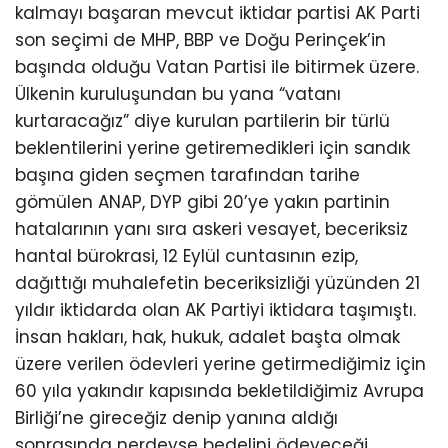
kalmayı başaran mevcut iktidar partisi AK Parti
son seçimi de MHP, BBP ve Doğu Perinçek’in
başında olduğu Vatan Partisi ile bitirmek üzere.
Ülkenin kuruluşundan bu yana “vatanı
kurtaracağız” diye kurulan partilerin bir türlü
beklentilerini yerine getiremedikleri için sandık
başına giden seçmen tarafından tarihe
gömülen ANAP, DYP gibi 20’ye yakın partinin
hatalarının yanı sıra askeri vesayet, beceriksiz
hantal bürokrasi, 12 Eylül cuntasının ezip,
dağıttığı muhalefetin beceriksizliği yüzünden 21
yıldır iktidarda olan AK Partiyi iktidara taşımıştı.
İnsan hakları, hak, hukuk, adalet başta olmak
üzere verilen ödevleri yerine getirmediğimiz için
60 yıla yakındır kapısında bekletildiğimiz Avrupa
Birliği’ne gireceğiz denip yanına aldığı
sonrasında nerdeyse bedelini ödeyeceği