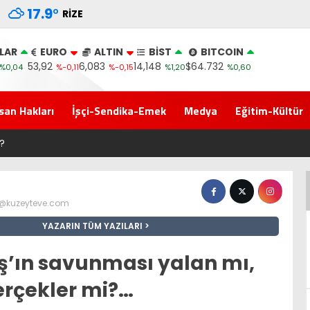
17.9
°
RIZE
LAR
EURO
ALTIN
BİST
BITCOIN
53,92
6,083
14,148
$64.732
%0,04
%-0,11
%-0,15
%1,20
%0,60
san Hakları
İşçi-Sendika-Emek
Medya
Eğitim-Kültür
Yeni Parti İktidar Yolculuğuna Erdoğan’ın Memleketi Rize’den Baş
z@kuzeyteve.com
YAZARIN TÜM YAZILARI
ş’ın savunması yalan mı,
erçekler mi?…