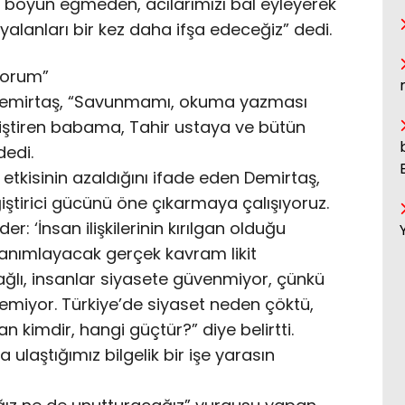
z de boyun eğmeden, acılarımızı bal eyleyerek
alanları bir kez daha ifşa edeceğiz” dedi.
yorum”
 Demirtaş, “Savunmamı, okuma yazması
tiştiren babama, Tahir ustaya ve bütün
dedi.
etkisinin azaldığını ifade eden Demirtaş,
eğiştirici gücünü öne çıkarmaya çalışıyoruz.
: ‘İnsan ilişkilerinin kırılgan olduğu
tanımlayacak gerçek kavram likit
 bağlı, insanlar siyasete güvenmiyor, çünkü
remiyor. Türkiye’de siyaset neden çöktü,
an kimdir, hangi güçtür?” diye belirtti.
 ulaştığımız bilgelik bir işe yarasın