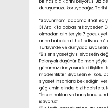
bir haz aldıklarını biliyoruz. Bi
duruşumuzu koruyacağız. Tarihi y
“Savunmamı babama ithaf edi
31 Aralık’ta babasını kaybeden
olmadan alın teriyle 7 çocuk ye
anne babalara ithaf ediyorum” 
Türkiye’de ve dünyada siyasetin 
“Bizler siyasetçiyiz, siyasetin d
Polonyalı düşünür Bolman şöyle der
günümüz dünyasındaki ilişkileri 
modernliktir.’ Siyasetin eli kolu
siyaset insanlara beklediğini ve
güç kimin elinde, bizi hapiste tut
“İnsan hakları ve barış konusunda
istiyoruz”