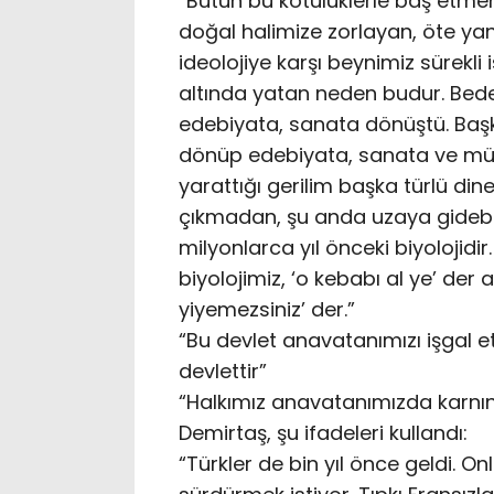
“Bütün bu kötülüklerle baş etmen
doğal halimize zorlayan, öte yand
ideolojiye karşı beynimiz sürekli
altında yatan neden budur. Bede
edebiyata, sanata dönüştü. Başka 
dönüp edebiyata, sanata ve mü
yarattığı gerilim başka türlü din
çıkmadan, şu anda uzaya gidebile
milyonlarca yıl önceki biyolojid
biyolojimiz, ‘o kebabı al ye’ de
yiyemezsiniz’ der.”
“Bu devlet anavatanımızı işgal e
devlettir”
“Halkımız anavatanımızda karnı
Demirtaş, şu ifadeleri kullandı:
“Türkler de bin yıl önce geldi. 