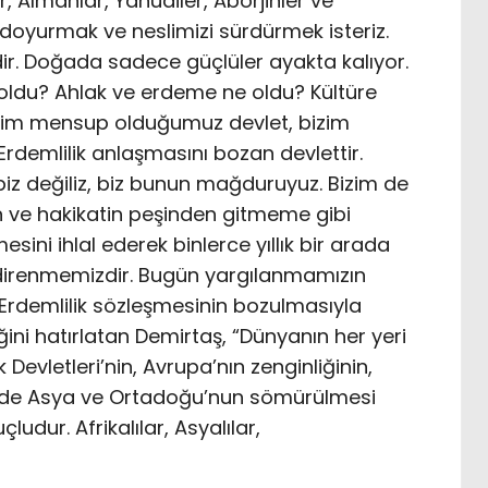
r, Almanlar, Yahudiler, Aborjinler ve
zı doyurmak ve neslimizi sürdürmek isteriz.
ir. Doğada sadece güçlüler ayakta kalıyor.
e oldu? Ahlak ve erdeme ne oldu? Kültüre
benim mensup olduğumuz devlet, bizim
Erdemlilik anlaşmasını bozan devlettir.
iz değiliz, biz bunun mağduruyuz. Bizim de
 ve hakikatin peşinden gitmeme gibi
esini ihlal ederek binlerce yıllık bir arada
direnmemizdir. Bugün yargılanmamızın
 Erdemlilik sözleşmesinin bozulmasıyla
iğini hatırlatan Demirtaş, “Dünyanın her yeri
 Devletleri’nin, Avrupa’nın zenginliğinin,
inde Asya ve Ortadoğu’nun sömürülmesi
udur. Afrikalılar, Asyalılar,