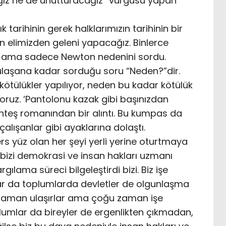
cağız ne de unutturacağız” vurgusu yapan
k tarihinin gerek halklarımızın tarihinin bir
n elimizden geleni yapacağız. Binlerce
 ama sadece Newton nedenini sordu.
laşana kadar sorduğu soru “Neden?”dir.
kötülükler yapılıyor, neden bu kadar kötülük
ıyoruz. ‘Pantolonu kazak gibi başınızdan
nteş romanından bir alıntı. Bu kumpas da
lışanlar gibi ayaklarına dolaştı.
rs yüz olan her şeyi yerli yerine oturtmaya
 bizi demokrasi ve insan hakları uzmanı
rgılama süreci bilgeleştirdi bizi. Biz işe
lar da toplumlarda devletler de olgunlaşma
 o zaman ulaşırlar ama çoğu zaman işe
mlar da bireyler de ergenlikten çıkmadan,