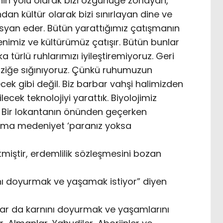
in yolu olarak bizi özgürlüğe zorlayan,
an kültür olarak bizi sınırlayan dine ve
 isyan eder. Bütün yarattığımız çatışmanın
nimiz ve kültürümüz çatışır. Bütün bunlar
türlü ruhlarımızı iyileştiremiyoruz. Geri
ziğe sığınıyoruz. Çünkü ruhumuzun
ecek gibi değil. Biz barbar vahşi halimizden
cek teknolojiyi yarattık. Biyolojimiz
ir. Bir lokantanın önünden geçerken
r ama medeniyet ‘paranız yoksa
tmiştir, erdemlilik sözleşmesini bozan
nı doyurmak ve yaşamak istiyor” diyen
Onlar da karnını doyurmak ve yaşamlarını