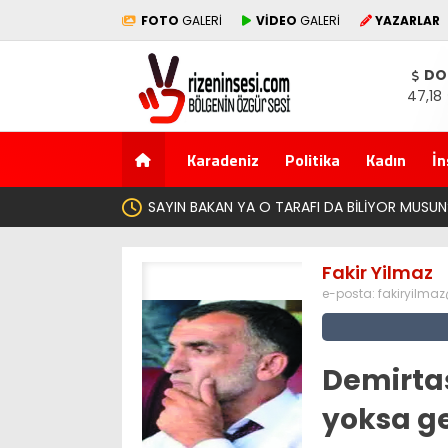
FOTO
GALERİ
VİDEO
GALERİ
YAZARLAR
DO
47,18
Karadeniz
Politika
Kadın
İn
Fakir Yilmaz
e-posta:
fakiryilma
Demirta
yoksa g