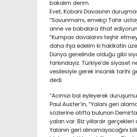
bakalım derim.
Evet, Kobani Davasının duruşma
“Savunmamı, emekçi Tahir ust
anne ve babalara ithaf ediyorum
“Kumpas davalarını teşhir etmey
daha ifşa edelim ki hakikatin üzer
Dünya genelinde olduğu gibi siyas
farkındayız. Türkiye’de siyaset
vesilesiyle gerek insanlık tarihi 
dedi.
“Acımızı bal eyleyerek duruşum
Paul Auster’in, “Yalanı geri alam
sözlerine atıfta bulunan Demirta
yalan var. Biz yıllardır gerçekler
Yalanın geri alınamayacağını bil