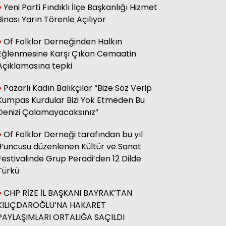
Yeni Parti Fındıklı İlçe Başkanlığı Hizmet
sağ olsun.
Binası Yarın Törenle Açılıyor
Of Folklor Derneğinden Halkın
Adnan Onay
Eğlenmesine Karşı Çıkan Cemaatin
CHP RİZE MİTİNGİ: SAHİBİNİN
SESİ
Açıklamasına tepki
Pazarlı Kadın Balıkçılar “Bize Söz Verip
Kumpas Kurdular Bizi Yok Etmeden Bu
Ali Kasap
.İllada Barış...
Denizi Çalamayacaksınız”
Of Folklor Derneği tarafından bu yıl
9’uncusu düzenlenen Kültür ve Sanat
Kamil Kopuz
Din, Siyaset ve Toplum
Festivalinde Grup Peradi’den 12 Dilde
Türkü
CHP RİZE İL BAŞKANI BAYRAK’TAN
Hasan Azakli
YENİ EĞİTİM ÖĞRETİM YILI
KILIÇDAROĞLU’NA HAKARET
BAŞLARKEN.....
PAYLAŞIMLARI ORTALIĞA SAÇILDI