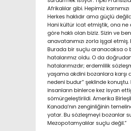
sürdürmek istiyor. Tıpkı Fransızla
Afrikalılar gibi. Hepimiz karnımı
Herkes haklıdır ama güçlü değild
Hani kültür icat etmiştik, ona n
göre haklı olan biziz. Sizin ve 
anavatanımızı zorla işgal etmiş. 
Burada bir suçlu aranacaksa o b
hatalarımız oldu. O da doğrudan
hatalarımızdır; erdemlilik sözleşm
yaşama akdini bozanlara karşı 
nedeni budur” şeklinde konuştu.
insanların binlerce kez isyan ett
sömürgeleştirildi. Amerika Birleşik
Kanada’nın zenginliğinin temel
yatar. Bu sözleşmeyi bozanlar suçl
Mezopotamyalılar suçlu değil.”