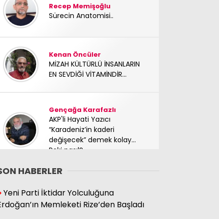
Recep Memişoğlu
Sürecin Anatomisi..
Kenan Öncüler
MİZAH KÜLTÜRLÜ İNSANLARIN
EN SEVDİĞİ VİTAMİNDİR...
Gençağa Karafazlı
AKP'li Hayati Yazıcı
“Karadeniz’in kaderi
değişecek” demek kolay…
Peki nasıl?
SON HABERLER
Süleyman Hacıbektaşoğlu
Yeni Parti İktidar Yolculuğuna
Mücadele arkadaşımız
Erdoğan’ın Memleketi Rize’den Başladı
yoldaşımız TC Sinan Kutay
abimizi kaybettik. Başımız