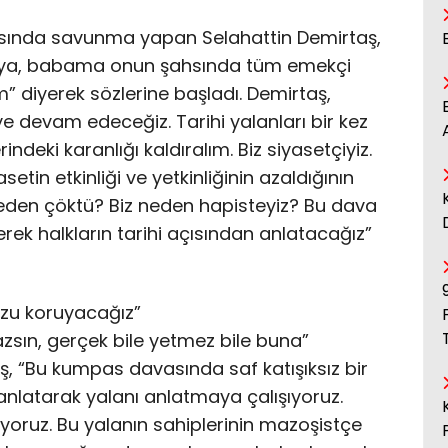
sında savunma yapan Selahattin Demirtaş,
aya, babama onun şahsında tüm emekçi
” diyerek sözlerine başladı. Demirtaş,
e devam edeceğiz. Tarihi yalanları bir kez
indeki karanlığı kaldıralım. Biz siyasetçiyiz.
etin etkinliği ve yetkinliğinin azaldığının
 neden çöktü? Biz neden hapisteyiz? Bu dava
gerek halkların tarihi açısından anlatacağız”
uzu koruyacağız”
azsın, gerçek bile yetmez bile buna”
ş, “Bu kumpas davasında saf katışıksız bir
i anlatarak yalanı anlatmaya çalışıyoruz.
iyoruz. Bu yalanın sahiplerinin mazoşistçe