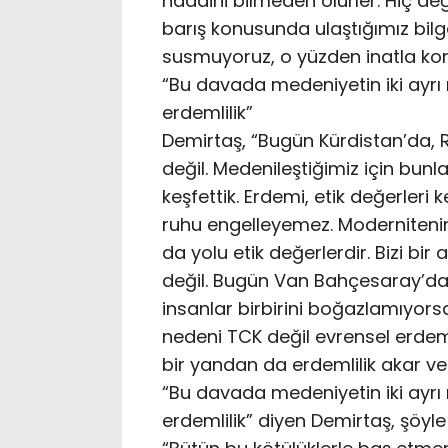
haddini bilmeden ölürler. Hiç de
barış konusunda ulaştığımız bilge
susmuyoruz, o yüzden inatla k
“Bu davada medeniyetin iki ayrı ne
erdemlilik”
Demirtaş, “Bugün Kürdistan’da, R
değil. Medenileştiğimiz için bunl
keşfettik. Erdemi, etik değerleri 
ruhu engelleyemez. Modernitenin
da yolu etik değerlerdir. Bizi bi
değil. Bugün Van Bahçesaray’da 
insanlar birbirini boğazlamıyor
nedeni TCK değil evrensel erdeml
bir yandan da erdemlilik akar ve g
“Bu davada medeniyetin iki ayrı ne
erdemlilik” diyen Demirtaş, şöyle