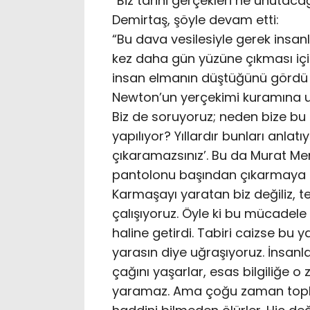
“Biz tarihi gerçekleri ne unuta
Demirtaş, şöyle devam etti:
“Bu dava vesilesiyle gerek insanlı
kez daha gün yüzüne çıkması içi
insan elmanın düştüğünü gördü
Newton’un yerçekimi kuramına u
Biz de soruyoruz; neden bize bu 
yapılıyor? Yıllardır bunları anlat
çıkaramazsınız’. Bu da Murat Me
pantolonu başından çıkarmaya ça
Karmaşayı yaratan biz değiliz, te
çalışıyoruz. Öyle ki bu mücadele
haline getirdi. Tabiri caizse bu ya
yarasın diye uğraşıyoruz. İnsan
çağını yaşarlar, esas bilgiliğe
yaramaz. Ama çoğu zaman toplu