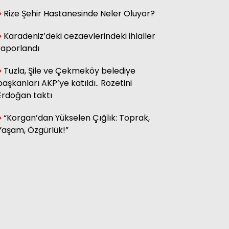
Rize Şehir Hastanesinde Neler Oluyor?
Hasan Küçük
Elektrikte Taksite Bağlanmış
Karadeniz’deki cezaevlerindeki ihlaller
Zam Dönemi
raporlandı
Tuzla, Şile ve Çekmeköy belediye
başkanları AKP’ye katıldı.. Rozetini
Fatma Genc
YILAN HİKÂYESİNE DÖNEN ÇAY
Erdoğan taktı
KANUNU
“Korgan’dan Yükselen Çığlık: Toprak,
Yaşam, Özgürlük!”