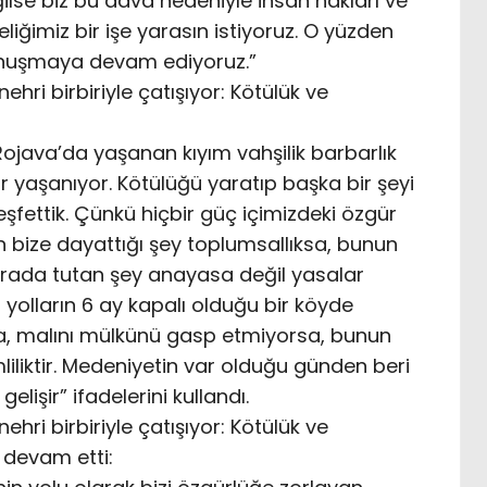
ğilse biz bu dava nedeniyle insan hakları ve
liğimiz bir işe yarasın istiyoruz. O yüzden
onuşmaya devam ediyoruz.”
hri birbiriyle çatışıyor: Kötülük ve
ojava’da yaşanan kıyım vahşilik barbarlık
ar yaşanıyor. Kötülüğü yaratıp başka bir şeyi
keşfettik. Çünkü hiçbir güç içimizdeki özgür
 bize dayattığı şey toplumsallıksa, bunun
r arada tutan şey anayasa değil yasalar
yolların 6 ay kapalı olduğu bir köyde
sa, malını mülkünü gasp etmiyorsa, bunun
iliktir. Medeniyetin var olduğu günden beri
elişir” ifadelerini kullandı.
hri birbiriyle çatışıyor: Kötülük ve
 devam etti: