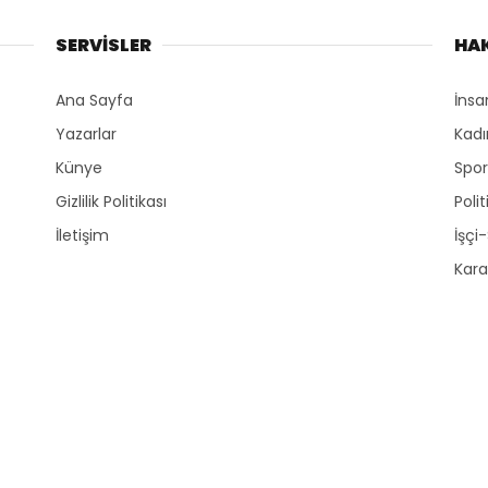
SERVİSLER
HA
Ana Sayfa
İnsa
Yazarlar
Kadı
Künye
Spo
Gizlilik Politikası
Polit
İletişim
İşçi
Kara