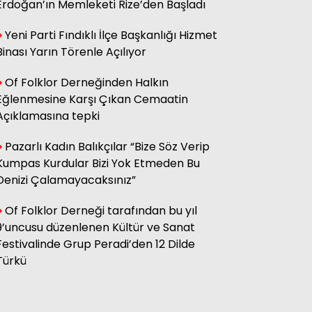
Erdoğan’ın Memleketi Rize’den Başladı
Yeni Parti Fındıklı İlçe Başkanlığı Hizmet
Hasan Küçük
Elektrikte Taksite Bağlanmış
Binası Yarın Törenle Açılıyor
Zam Dönemi
Of Folklor Derneğinden Halkın
Eğlenmesine Karşı Çıkan Cemaatin
Fatma Genc
Açıklamasına tepki
YILAN HİKÂYESİNE DÖNEN ÇAY
KANUNU
Pazarlı Kadın Balıkçılar “Bize Söz Verip
Kumpas Kurdular Bizi Yok Etmeden Bu
Denizi Çalamayacaksınız”
Of Folklor Derneği tarafından bu yıl
9’uncusu düzenlenen Kültür ve Sanat
Festivalinde Grup Peradi’den 12 Dilde
Türkü