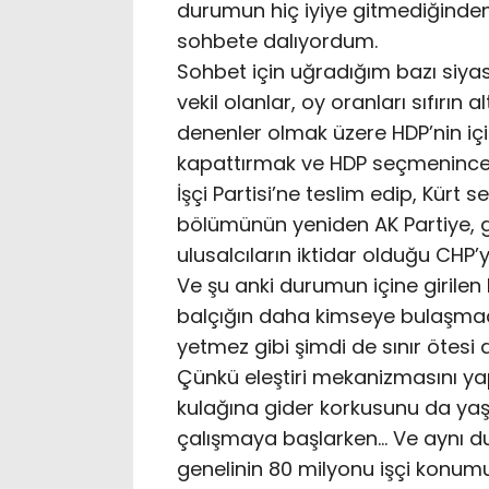
durumun hiç iyiye gitmediğinden y
sohbete dalıyordum.
Sohbet için uğradığım bazı siyasile
vekil olanlar, oy oranları sıfırın a
denenler olmak üzere HDP’nin için
kapattırmak ve HDP seçmenince s
İşçi Partisi’ne teslim edip, Kü
bölümünün yeniden AK Partiye, g
ulusalcıların iktidar olduğu CHP’y
Ve şu anki durumun içine girilen 
balçığın daha kimseye bulaşmadı
yetmez gibi şimdi de sınır ötes
Çünkü eleştiri mekanizmasını yap
kulağına gider korkusunu da yaşa
çalışmaya başlarken… Ve aynı du
genelinin 80 milyonu işçi konum