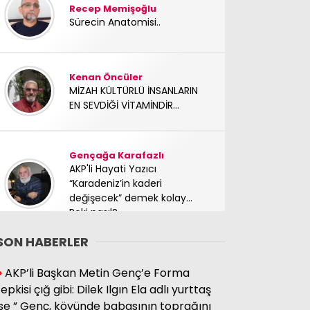
Recep Memişoğlu
Sürecin Anatomisi..
Kenan Öncüler
MİZAH KÜLTÜRLÜ İNSANLARIN
EN SEVDİĞİ VİTAMİNDİR...
Gençağa Karafazlı
AKP'li Hayati Yazıcı
“Karadeniz’in kaderi
değişecek” demek kolay…
Peki nasıl?
SON HABERLER
Süleyman Hacıbektaşoğlu
AKP’li Başkan Metin Genç’e Forma
Mücadele arkadaşımız
tepkisi çığ gibi: Dilek Ilgın Ela adlı yurttaş
yoldaşımız TC Sinan Kutay
ise ” Genç, köyünde babasının toprağını
abimizi kaybettik. Başımız