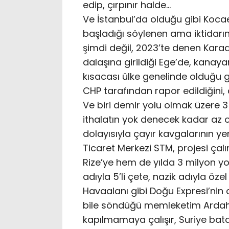
edip, çırpınır halde…
Ve İstanbul’da olduğu gibi Koca
başladığı söylenen ama iktidarı
şimdi değil, 2023’te denen Karade
dalaşına girildiği Ege’de, kanay
kısacası ülke genelinde olduğu g
CHP tarafından rapor edildiğini,
Ve biri demir yolu olmak üzere 
ithalatın yok denecek kadar az o
dolayısıyla çayır kavgalarının ye
Ticaret Merkezi STM, projesi çal
Rize’ye hem de yılda 3 milyon yo
adıyla 5’li çete, nazik adıyla öz
Havaalanı gibi Doğu Expresi’nin 
bile söndüğü memleketim Ardaha
kapılmamaya çalışır, Suriye bata