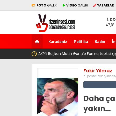
FOTO
GALERİ
VİDEO
GALERİ
YAZARLAR
DO
47,18
Karadeniz
Politika
Kadın
İn
AKP’li Başkan Metin Genç’e Forma tepkisi çığ gibi: Dile
Trabzonspor 6.661 forma almış” dedi
Fakir Yilmaz
e-posta:
fakiryilma
Daha ça
yakın…