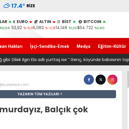
17.4
°
RIZE
LAR
EURO
ALTIN
BİST
BITCOIN
53,92
6,083
14,148
$64.732
%0,04
%-0,11
%-0,15
%1,20
%0,60
san Hakları
İşçi-Sendika-Emek
Medya
Eğitim-Kültür
k Ilgın Ela adlı yurttaş ise ” Genç, köyünde babasının toprağını sat
z@kuzeyteve.com
YAZARIN TÜM YAZILARI
murdayız, Balçık çok