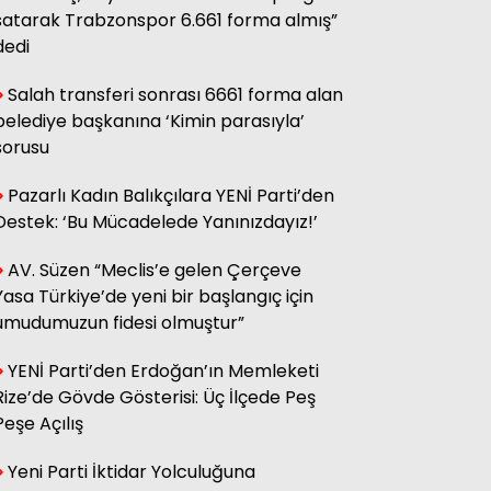
sağ olsun.
satarak Trabzonspor 6.661 forma almış”
dedi
Salah transferi sonrası 6661 forma alan
Adnan Onay
CHP RİZE MİTİNGİ: SAHİBİNİN
belediye başkanına ‘Kimin parasıyla’
SESİ
sorusu
Pazarlı Kadın Balıkçılara YENİ Parti’den
Ali Kasap
Destek: ‘Bu Mücadelede Yanınızdayız!’
.İllada Barış...
AV. Süzen “Meclis’e gelen Çerçeve
Yasa Türkiye’de yeni bir başlangıç için
Kamil Kopuz
umudumuzun fidesi olmuştur”
Din, Siyaset ve Toplum
YENİ Parti’den Erdoğan’ın Memleketi
Rize’de Gövde Gösterisi: Üç İlçede Peş
Hasan Azakli
Peşe Açılış
YENİ EĞİTİM ÖĞRETİM YILI
BAŞLARKEN.....
Yeni Parti İktidar Yolculuğuna