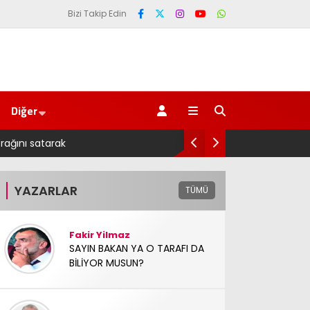
Bizi Takip Edin
Diğer
arak
Salah transferi sonrası 6661 forma alan belediye b
YAZARLAR
TÜMÜ
Fakir Yilmaz
SAYIN BAKAN YA O TARAFI DA
BİLİYOR MUSUN?