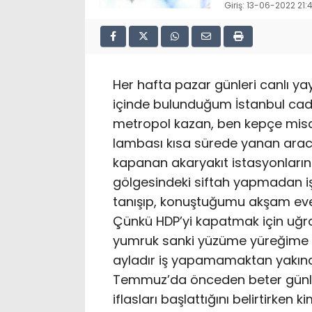
Giriş: 13-06-2022 21:
Her hafta pazar günleri canlı y
içinde bulunduğum İstanbul cadde
metropol kazan, ben kepçe misa
lambası kısa sürede yanan aracı
kapanan akaryakıt istasyonlarının
gölgesindeki siftah yapmadan iş 
tanışıp, konuştuğumu akşam ev
Çünkü HDP’yi kapatmak için uğra
yumruk sanki yüzüme yüreğime gel
ayladır iş yapamamaktan yakınanla
Temmuz’da önceden beter günleri 
iflasları başlattığını belirtirken 