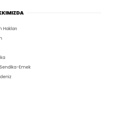
KKIMIZDA
n Hakları
n
r
ika
-Sendika-Emek
deniz