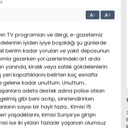
48
-
+
ayın TV programları ve dergi, e-gazetemiz
lerinin iyiden iyiye boşaldığı şu günlerde
li benim kadar yorulan ve yakıt deposunun
mla gezerken yol üzerlerindeki art arda
 yanında, kiralık veya satılık gökdelenlerin
yeri kapattıklarını belirten kaç esnafla
e gelene kadar unuttum. Unuttum…
şanlara adeta destek adına polise atılan
miş gibi beni acıtıp, sinirlendirirken
rın sayısı bir hayli fazla… Kimisi 15
yaşadıklarını, kimisi Suriye’ye girişin
kimisi ise iki yıldan fazladır yaşanan olumsuz