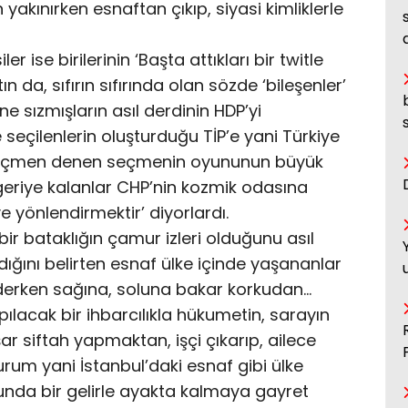
akınırken esnaftan çıkıp, siyasi kimliklerle
r ise birilerinin ‘Başta attıkları bir twitle
ltın da, sıfırın sıfırında olan sözde ‘bileşenler’
e sızmışların asıl derdinin HDP’yi
eçilenlerin oluşturduğu TİP’e yani Türkiye
rt seçmen denen seçmenin oyununun büyük
eriye kalanlar CHP’nin kozmik odasına
e yönlendirmektir’ diyorlardı.
bir bataklığın çamur izleri olduğunu asıl
ğını belirten esnaf ülke içinde yaşananlar
i derken sağına, soluna bakar korkudan…
ılacak bir ihbarcılıkla hükumetin, sarayın
r siftah yapmaktan, işçi çıkarıp, ailece
rum yani İstanbul’daki esnaf gibi ülke
unda bir gelirle ayakta kalmaya gayret