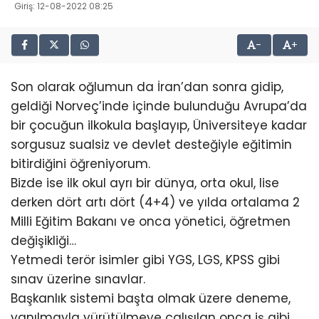
Giriş: 12-08-2022 08:25
-
+
Son olarak oğlumun da İran’dan sonra gidip,
geldiği Norveç’inde içinde bulunduğu Avrupa’da
bir çocuğun ilkokula başlayıp, Üniversiteye kadar
sorgusuz sualsiz ve devlet desteğiyle eğitimin
bitirdiğini öğreniyorum.
Bizde ise ilk okul ayrı bir dünya, orta okul, lise
derken dört artı dört (4+4) ve yılda ortalama 2
Milli Eğitim Bakanı ve onca yönetici, öğretmen
değişikliği…
Yetmedi terör isimler gibi YGS, LGS, KPSS gibi
sınav üzerine sınavlar.
Başkanlık sistemi başta olmak üzere deneme,
yanılmayla yürütülmeye çalışılan onca iş gibi