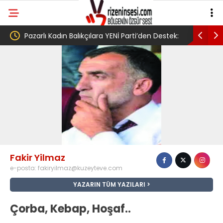
cusu
Pazarlı Kadın Balıkçılara YENİ Parti’den Destek:
AV. Süzen
 Grup
‘Bu Mücadelede Yanınızdayız!’
Yasa Türk
umudumuz
Fakir Yilmaz
e-posta:
fakiryilmaz@kuzeyteve.com
YAZARIN TÜM YAZILARI
Çorba, Kebap, Hoşaf..