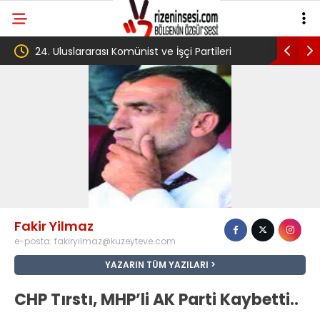
24. Uluslararası Komünist ve İşçi Partileri
‘Çerçeve 
toplantısı Havana’da başladı
Komisyon
Fakir Yilmaz
e-posta:
fakiryilmaz@kuzeyteve.com
YAZARIN TÜM YAZILARI
CHP Tırstı, MHP’li AK Parti Kaybetti..