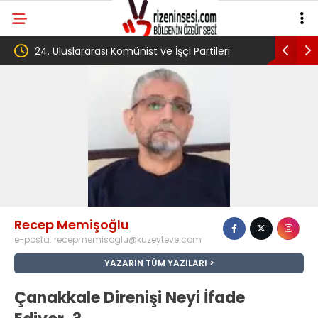
24. Uluslararası Komünist ve İşçi Partileri
‘Çerçeve ya
toplantısı Havana’da başladı
Komisyonu’
Recep Memişoğlu
e-posta:
recepmemisoglu@kuzeyteve.com
YAZARIN TÜM YAZILARI
Çanakkale Direnişi Neyi İfade