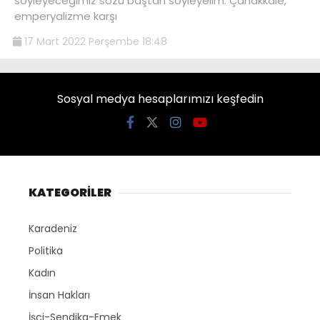
söyleyeceğimiz sözü baştan söyleyelim. Çanakkale,
emperyalizme karşı
17 Mart 2022 Perşembe 18:48
Sosyal medya hesaplarımızı keşfedin
KATEGORİLER
Karadeniz
Politika
Kadın
İnsan Hakları
İşçi-Sendika-Emek