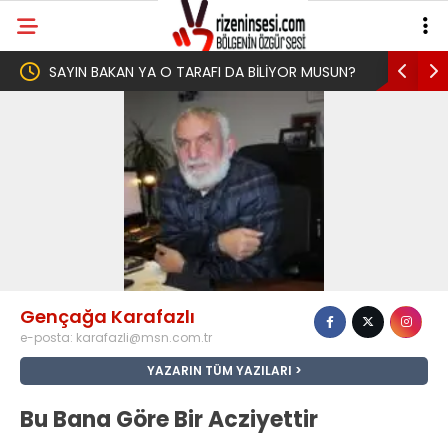
YA O TARAFI DA BİLİYOR MUSUN?
Yeni Parti İktidar Yolculuğuna
Memleketi Rize’den Başladı
Gençağa Karafazlı
e-posta:
karafazli@msn.com.tr
YAZARIN TÜM YAZILARI
Bu Bana Göre Bir Acziyettir