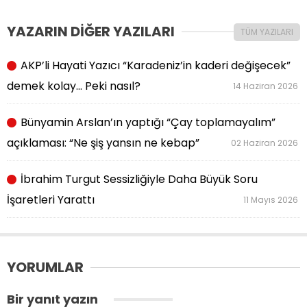
YAZARIN DİĞER YAZILARI
TÜM YAZILARI
AKP’li Hayati Yazıcı “Karadeniz’in kaderi değişecek”
demek kolay… Peki nasıl?
14 Haziran 2026
Bünyamin Arslan’ın yaptığı “Çay toplamayalım”
açıklaması: “Ne şiş yansın ne kebap”
02 Haziran 2026
İbrahim Turgut Sessizliğiyle Daha Büyük Soru
İşaretleri Yarattı
11 Mayıs 2026
YORUMLAR
Bir yanıt yazın