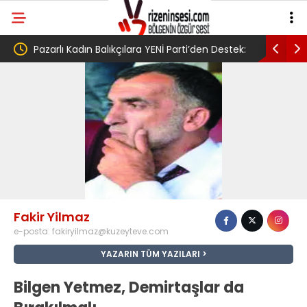
Pazarlı Kadın Balıkçılara YENİ Parti’den Destek:
AV. Süzen “Mec
‘Bu Mücadelede Yanınızdayız!’
Yasa Türkiye’de
umudumuzun fi
Fakir Yilmaz
e-posta:
fakiryilmaz@kuzeyteve.com
YAZARIN TÜM YAZILARI
Bilgen Yetmez, Demirtaşlar da