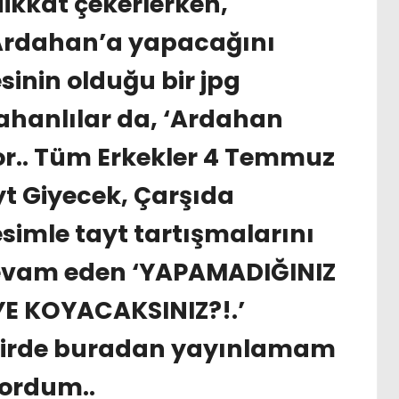
dikkat çekerlerken,
Ardahan’a yapacağını
sinin olduğu bir jpg
ahanlılar da, ‘Ardahan
yor.. Tüm Erkekler 4 Temmuz
t Giyecek, Çarşıda
simle tayt tartışmalarını
e devam eden ‘YAPAMADIĞINIZ
YE KOYACAKSINIZ?!.’
i birde buradan yayınlamam
yordum..