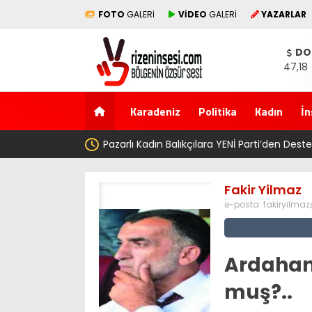
FOTO
GALERİ
VİDEO
GALERİ
YAZARLAR
DO
47,18
Karadeniz
Politika
Kadın
İn
arti’den Destek: ‘Bu Mücadelede Yanınızdayız!’
Fakir Yilmaz
e-posta:
fakiryilma
Ardahanl
muş?..