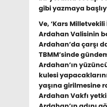
gibi yazmaya başlı
Ve, ‘Kars Milletvekil
Ardahan Valisinin bo
Ardahan’da çarşı da
TBMM’sinde gündeme
Ardahan’ın yüzüncü
kulesi yapacakların
yaşına girilmesine
Ardahan Vakfı yetkil
Ardahan’ın adını gö