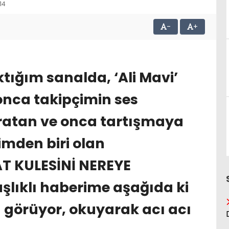
14
-
+
tığım sanalda, ‘Ali Mavi’
 onca takipçimin ses
ratan ve onca tartışmaya
imden biri olan
T KULESİNİ NEREYE
şlıklı haberime aşağıda ki
 görüyor, okuyarak acı acı