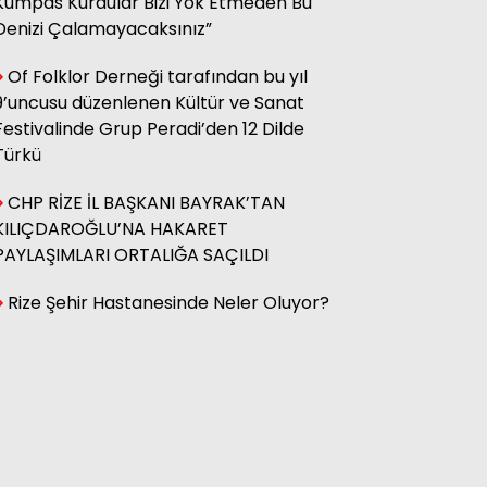
Kumpas Kurdular Bizi Yok Etmeden Bu
Denizi Çalamayacaksınız”
Hasan Küçük
Elektrikte Taksite Bağlanmış
Of Folklor Derneği tarafından bu yıl
Zam Dönemi
9’uncusu düzenlenen Kültür ve Sanat
Festivalinde Grup Peradi’den 12 Dilde
Türkü
Fatma Genc
YILAN HİKÂYESİNE DÖNEN ÇAY
CHP RİZE İL BAŞKANI BAYRAK’TAN
KANUNU
KILIÇDAROĞLU’NA HAKARET
PAYLAŞIMLARI ORTALIĞA SAÇILDI
Rize Şehir Hastanesinde Neler Oluyor?