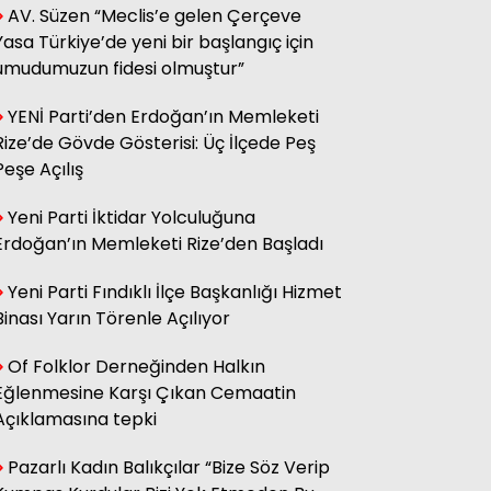
AV. Süzen “Meclis’e gelen Çerçeve
sağ olsun.
Yasa Türkiye’de yeni bir başlangıç için
umudumuzun fidesi olmuştur”
Adnan Onay
YENİ Parti’den Erdoğan’ın Memleketi
CHP RİZE MİTİNGİ: SAHİBİNİN
SESİ
Rize’de Gövde Gösterisi: Üç İlçede Peş
Peşe Açılış
Yeni Parti İktidar Yolculuğuna
Ali Kasap
.İllada Barış...
Erdoğan’ın Memleketi Rize’den Başladı
Yeni Parti Fındıklı İlçe Başkanlığı Hizmet
Binası Yarın Törenle Açılıyor
Kamil Kopuz
Din, Siyaset ve Toplum
Of Folklor Derneğinden Halkın
Eğlenmesine Karşı Çıkan Cemaatin
Açıklamasına tepki
Hasan Azakli
YENİ EĞİTİM ÖĞRETİM YILI
BAŞLARKEN.....
Pazarlı Kadın Balıkçılar “Bize Söz Verip