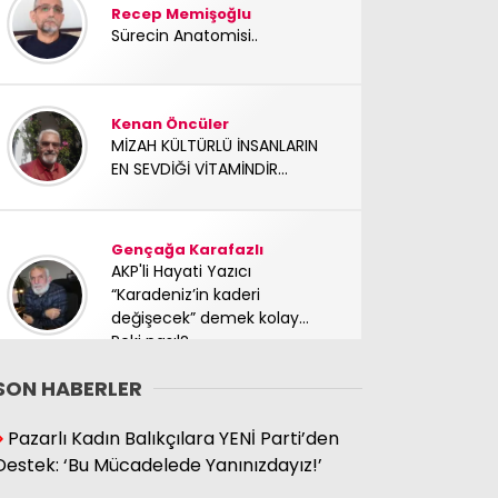
Recep Memişoğlu
Sürecin Anatomisi..
Kenan Öncüler
MİZAH KÜLTÜRLÜ İNSANLARIN
EN SEVDİĞİ VİTAMİNDİR...
Gençağa Karafazlı
AKP'li Hayati Yazıcı
“Karadeniz’in kaderi
değişecek” demek kolay…
Peki nasıl?
SON HABERLER
Süleyman Hacıbektaşoğlu
Pazarlı Kadın Balıkçılara YENİ Parti’den
Mücadele arkadaşımız
Destek: ‘Bu Mücadelede Yanınızdayız!’
yoldaşımız TC Sinan Kutay
abimizi kaybettik. Başımız