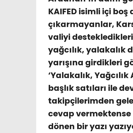
KAIFED isimli içi boş
çıkarmayanlar, Kars M
valiyi destekledikler
yağcılık, yalakalık
yarışına girdikleri gö
‘Yalakalık, Yağcılık 
başlık satıları ile 
takipçilerimden gele
cevap vermektense 
dönen bir yazı yazı