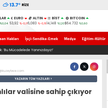
13.7
°
RIZE
LAR
EURO
ALTIN
BİST
BITCOIN
53,92
6,083
14,148
$64.732
%0,04
%-0,11
%-0,15
%1,20
%0,60
san Hakları
İşçi-Sendika-Emek
Medya
Eğitim-Kültür
AV. Süzen “Meclis’e gelen Ç
z@kuzeyteve.com
YAZARIN TÜM YAZILARI
ılar valisine sahip çıkıyor