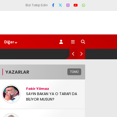
Bizi Takip Edin
Diğer
erçeve Yasa Türkiye’de yeni bir başlangıç için umudumuzun fide
YAZARLAR
TÜMÜ
Fakir Yilmaz
SAYIN BAKAN YA O TARAFI DA
BİLİYOR MUSUN?