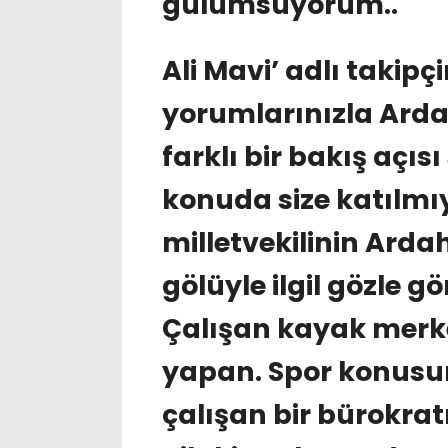
gülümsüyorum..
Ali Mavi’ adlı takipç
yorumlarınızla Arda
farklı bir bakış açı
konuda size katılm
milletvekilinin Arda
gölüyle ilgil gözle g
Çalışan kayak merkez
yapan. Spor konusu
çalışan bir bürokrat