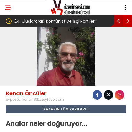
24. Uluslararası Komünist ve İşçi Partileri
‘Çerçeve 
toplantısı Havana’da başladı
Komisyon
Kenan Öncüler
e-posta:
kenan@kuzeyteve.com
YAZARIN TÜM YAZILARI
Analar neler doğuruyor…