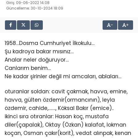
Giriş: 09-06-2022 14:08
Güncelleme: 30-10-2024 18:09
-
+
1958…Dosma Cumhuriyet İlkokulu…
Şu kadroya bakar mısınız…
Analar neler doğuruyor…
Canlarım benim…
Ne kadar şirinler değil mi amcaları, ablaları…
oturanlar soldan: cavit çakmak, havva, emine,
havva, gülten özdemir(ormancının), leyla
özdemir, cahide,……., Köksal Bakır (emice)..
ikinci sıra otıranlar: Hasan koç, mustafa
diler(çapalak), Oktay (Özkan) kalafat, lokman
koçan, Osman çakır(korit), vedat alınpak, kenan