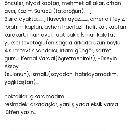
öncüler, niyazi kaptan, mehmet ali akar, orhan
avcı, Kazım Sürücü (tataroğun),……,
3.sıra ayakta:……., Hüseyin ayaz…….., ömer ali feyiz,
ibrahim kaplan, ayhan hacıfazlı, halit kar, kaptan
karakurt, ilhan avcı, fuat bakır, İsmail kalafat ,
yüksel tevetoğlu(en sağda arkada uzun boylu…
4.sıra: tevfik sandalcı, irfam güngör, saffet
gürsu, Kemal Vardal(öğretmenimiz), Hüseyin
Aksoy
(sulonun), İsmail..(soyadonı hatırlayamadım,
yağlıtaştan)…
noktalıları çıkaramadım…
resimdeki arkadaşlar, yanlış yada eksik varsa
lütfen yazın..