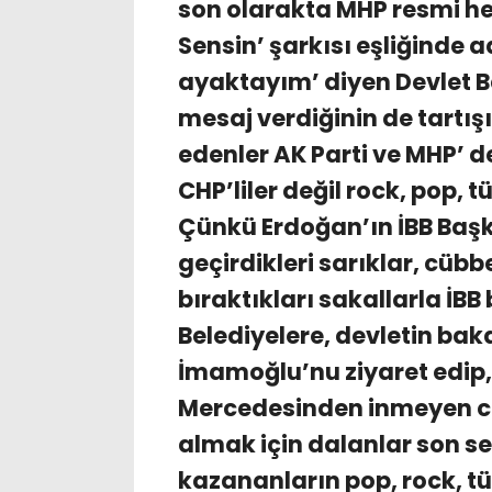
son olarakta MHP resmi he
Sensin’ şarkısı eşliğinde
ayaktayım’ diyen Devlet B
mesaj verdiğinin de tartış
edenler AK Parti ve MHP’ d
CHP’liler değil rock, pop, 
Çünkü Erdoğan’ın İBB Baş
geçirdikleri sarıklar, cübbe
bıraktıkları sakallarla İBB
Belediyelere, devletin bak
İmamoğlu’nu ziyaret edip
Mercedesinden inmeyen cem
almak için dalanlar son se
kazananların pop, rock, t