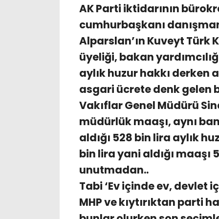
AK Parti iktidarının bürok
cumhurbaşkanı danışmanı
Alparslan’ın Kuveyt Türk 
üyeliği, bakan yardımcılığ
aylık huzur hakkı derken ay
asgari ücrete denk gelen 
Vakıflar Genel Müdürü Sin
müdürlük maaşı, aynı ban
aldığı 528 bin lira aylık hu
bin lira yani aldığı maaşı 
unutmadan..
Tabi ‘Ev içinde ev, devlet 
MHP ve kıytırıktan parti h
bunlar olurken son seçimle