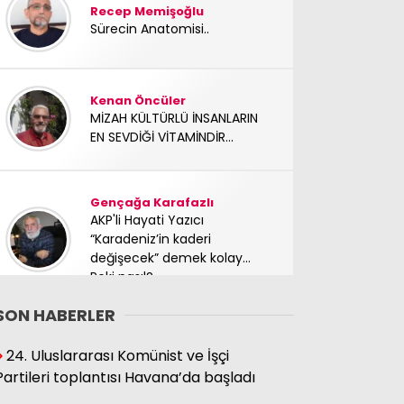
Recep Memişoğlu
Sürecin Anatomisi..
Kenan Öncüler
MİZAH KÜLTÜRLÜ İNSANLARIN
EN SEVDİĞİ VİTAMİNDİR...
Gençağa Karafazlı
AKP'li Hayati Yazıcı
“Karadeniz’in kaderi
değişecek” demek kolay…
Peki nasıl?
SON HABERLER
Süleyman Hacıbektaşoğlu
24. Uluslararası Komünist ve İşçi
Mücadele arkadaşımız
Partileri toplantısı Havana’da başladı
yoldaşımız TC Sinan Kutay
abimizi kaybettik. Başımız