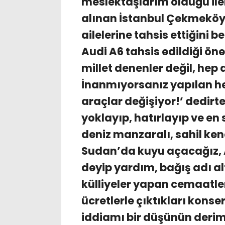
meslektaşlarım olduğu ile
alınan İstanbul Çekmeköy
ailelerine tahsis ettiğini 
Audi A6 tahsis edildiği ön
millet denenler değil, hep a
İnanmıyorsanız yapılan her
araçlar değişiyor!’ dedirt
yoklayıp, hatırlayıp ve en
deniz manzaralı, sahil ken
Sudan’da kuyu açacağız, A
deyip yardım, bağış adı al
külliyeler yapan cemaatler
ücretlerle çıktıkları kons
iddiamı bir düşünün derim