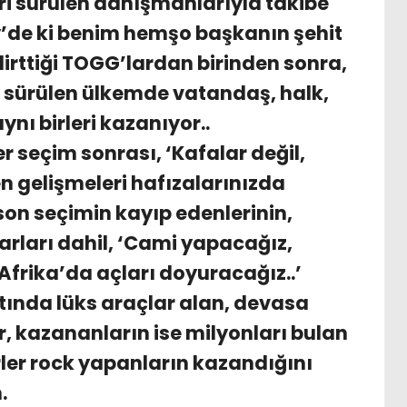
ri sürülen danışmanlarıyla takibe
’de ki benim hemşo başkanın şehit
belirttiği TOGG’lardan birinden sonra,
e sürülen ülkemde vatandaş, halk,
ynı birleri kazanıyor..
 seçim sonrası, ‘Kafalar değil,
en gelişmeleri hafızalarınızda
 son seçimin kayıp edenlerinin,
arları dahil, ‘Cami yapacağız,
frika’da açları doyuracağız..’
tında lüks araçlar alan, devasa
, kazananların ise milyonları bulan
erler rock yapanların kazandığını
.