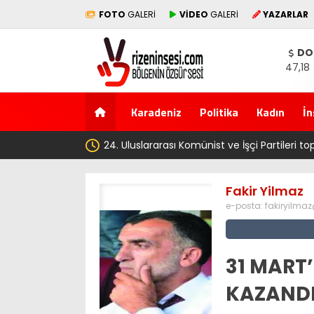
FOTO
GALERİ
VİDEO
GALERİ
YAZARLAR
DO
47,18
Karadeniz
Politika
Kadın
İn
a başladı
Fakir Yilmaz
e-posta:
fakiryilma
31 MART
KAZANDI