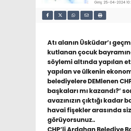
Giriş: 25-04-2024 10
Atı alanın Üsküdar’ı geçme
kutlanan çocuk bayramında
söylemi altında yapılan et
yapılan ve ülkenin ekono
belediyelere DEMlenen CH
başkaları mı kazandı?’ s
avazınızın çıktığı kadar b
havai fişekler arasında si
görüyorsunuz..
CHP’li Ardahan Belediye 