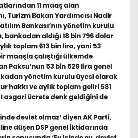
ratlarından 11 maaş alan
, Turizm Bakan Yardımcısı Nadir
Katılım Bankası’nın yönetim kurulu
ı, bankadan aldığı 18 bin 796 dolar
lık toplam 613 bin lira, yani 53
bir maaşla çalıştığı ülkemde
an Paksu’nun 53 bin 528 lira genel
kadan yönetim kurulu üyesi olarak
zur hakkı ve aylık toplam geliri 581
51 asgari ücrete denk geldiğini de
içinde devlet olmaz’ diyen AK Parti,
aline düşen DSP genel İktidarında
rin sonucunda ‘Ev içinde ev, devlet