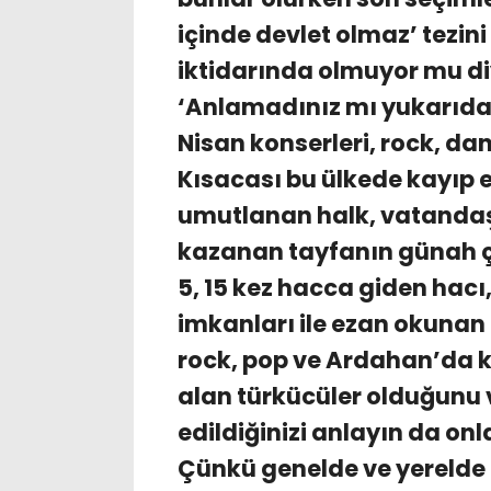
içinde devlet olmaz’ tezin
iktidarında olmuyor mu di
‘Anlamadınız mı yukarıda 
Nisan konserleri, rock, dan
Kısacası bu ülkede kayıp 
umutlanan halk, vatandaş,
kazanan tayfanın günah çı
5, 15 kez hacca giden hacı
imkanları ile ezan okunan
rock, pop ve Ardahan’da ki
alan türkücüler olduğunu 
edildiğinizi anlayın da onla
Çünkü genelde ve yerelde o