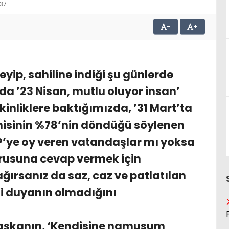
:37
-
+
yip, sahiline indiği şu günlerde
 ’23 Nisan, mutlu oluyor insan’
kinliklere baktığımızda, ’31 Mart’ta
misinin %78’nin döndüğü söylenen
P’ye oy veren vatandaşlar mı yoksa
orusuna cevap vermek için
ağırsanız da saz, caz ve patlatılan
zi duyanın olmadığını
Başkanın, ‘Kendisine namusum