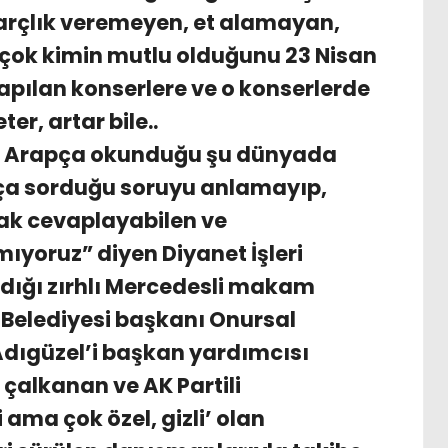
arçlık veremeyen, et alamayan,
çok kimin mutlu olduğunu 23 Nisan
yapılan konserlere ve o konserlerde
r, artar bile..
da Arapça okunduğu şu dünyada
pça sorduğu soruyu anlamayıp,
cak cevaplayabilen ve
yoruz” diyen Diyanet İşleri
ndığı zırhlı Mercedesli makam
Belediyesi başkanı Onursal
 Adıgüzel’i başkan yardımcısı
 çalkanan ve AK Partili
 ama çok özel, gizli’ olan