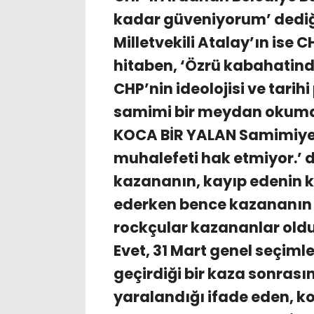
kadar güveniyorum’ dediği
Milletvekili Atalay’ın ise
hitaben, ‘Özrü kabahatinde
CHP’nin ideolojisi ve tarihi
samimi bir meydan okuma i
KOCA BİR YALAN Samimiyet
muhalefeti hak etmiyor.’ d
kazananın, kayıp edenin 
ederken bence kazananın 
rockçular kazananlar old
Evet, 31 Mart genel seçiml
geçirdiği bir kaza sonras
yaralandığı ifade eden, ko