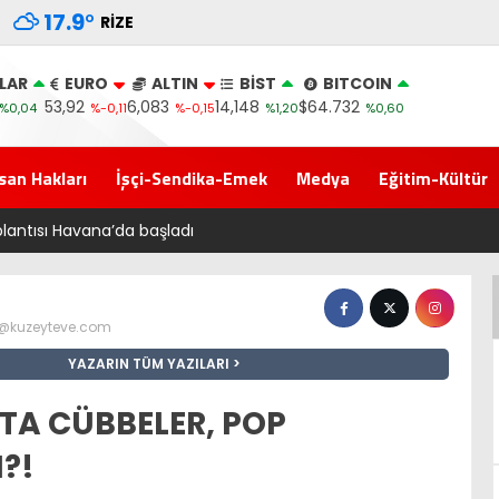
17.9
°
RIZE
LAR
EURO
ALTIN
BİST
BITCOIN
53,92
6,083
14,148
$64.732
%0,04
%-0,11
%-0,15
%1,20
%0,60
san Hakları
İşçi-Sendika-Emek
Medya
Eğitim-Kültür
‘Çerçeve yasa’ kanun teklifi Adalet Komisyonu’ndan geçt
z@kuzeyteve.com
YAZARIN TÜM YAZILARI
’TA CÜBBELER, POP
?!