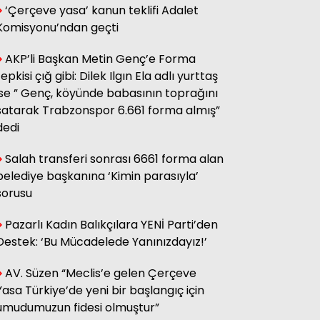
‘Çerçeve yasa’ kanun teklifi Adalet
sağ olsun.
Komisyonu’ndan geçti
AKP’li Başkan Metin Genç’e Forma
Adnan Onay
tepkisi çığ gibi: Dilek Ilgın Ela adlı yurttaş
CHP RİZE MİTİNGİ: SAHİBİNİN
SESİ
ise ” Genç, köyünde babasının toprağını
satarak Trabzonspor 6.661 forma almış”
dedi
Ali Kasap
.İllada Barış...
Salah transferi sonrası 6661 forma alan
belediye başkanına ‘Kimin parasıyla’
sorusu
Kamil Kopuz
Din, Siyaset ve Toplum
Pazarlı Kadın Balıkçılara YENİ Parti’den
Destek: ‘Bu Mücadelede Yanınızdayız!’
AV. Süzen “Meclis’e gelen Çerçeve
Hasan Azakli
YENİ EĞİTİM ÖĞRETİM YILI
Yasa Türkiye’de yeni bir başlangıç için
BAŞLARKEN.....
umudumuzun fidesi olmuştur”