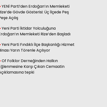
YENİ Parti’den Erdoğan’ın Memleketi
Rize’de Gövde Gösterisi: Üç İlçede Peş
Hasan Küçük
Elektrikte Taksite Bağlanmış
Peşe Açılış
Zam Dönemi
Yeni Parti İktidar Yolculuğuna
Erdoğan’ın Memleketi Rize’den Başladı
Fatma Genc
YILAN HİKÂYESİNE DÖNEN ÇAY
Yeni Parti Fındıklı İlçe Başkanlığı Hizmet
KANUNU
Binası Yarın Törenle Açılıyor
Of Folklor Derneğinden Halkın
Eğlenmesine Karşı Çıkan Cemaatin
Açıklamasına tepki