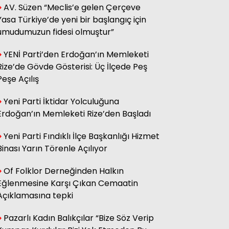
AV. Süzen “Meclis’e gelen Çerçeve
sağ olsun.
Yasa Türkiye’de yeni bir başlangıç için
umudumuzun fidesi olmuştur”
Adnan Onay
YENİ Parti’den Erdoğan’ın Memleketi
CHP RİZE MİTİNGİ: SAHİBİNİN
SESİ
Rize’de Gövde Gösterisi: Üç İlçede Peş
Peşe Açılış
Yeni Parti İktidar Yolculuğuna
Ali Kasap
.İllada Barış...
Erdoğan’ın Memleketi Rize’den Başladı
Yeni Parti Fındıklı İlçe Başkanlığı Hizmet
Binası Yarın Törenle Açılıyor
Kamil Kopuz
Din, Siyaset ve Toplum
Of Folklor Derneğinden Halkın
Eğlenmesine Karşı Çıkan Cemaatin
Açıklamasına tepki
Hasan Azakli
YENİ EĞİTİM ÖĞRETİM YILI
BAŞLARKEN.....
Pazarlı Kadın Balıkçılar “Bize Söz Verip