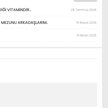
İĞİ VİTAMİNDİR…
05 Temmuz 2026
Sİ MEZUNU ARKADAŞLARIM..
15 Mayıs 2026
14 Nisan 2025