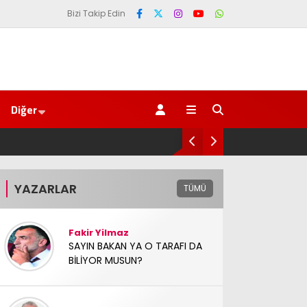
Bizi Takip Edin
Diğer
AV. Süzen “Meclis’e gelen Çerçeve Yasa Türkiye’d
YAZARLAR
TÜMÜ
Fakir Yilmaz
SAYIN BAKAN YA O TARAFI DA
BİLİYOR MUSUN?