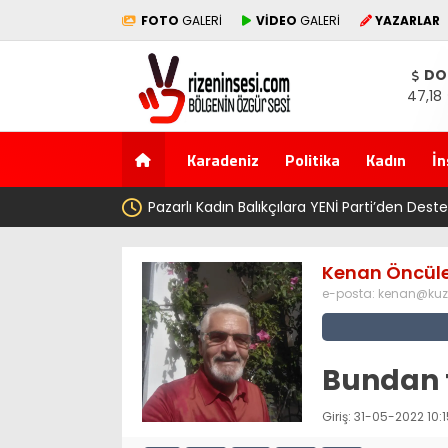
FOTO
GALERİ
VİDEO
GALERİ
YAZARLAR
DO
47,18
Karadeniz
Politika
Kadın
İn
Pazarlı Kadın Balıkçılara YENİ Parti’den Destek: ‘Bu Mü
Kenan Öncül
e-posta:
kenan@kuz
Bundan 
Giriş: 31-05-2022 10: