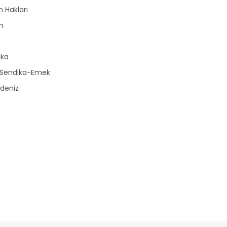
n Hakları
n
r
ika
-Sendika-Emek
deniz