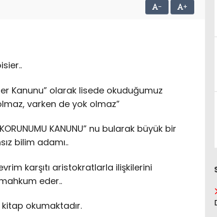
-
+
sier..
isier Kanunu” olarak lisede okuduğumuz
olmaz, varken de yok olmaz”
N KORUNUMU KANUNU” nu bularak büyük bir
ız bilim adamı..
im karşıtı aristokratlarla ilişkilerini
 mahkum eder..
 kitap okumaktadır.