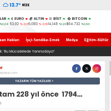
13.7
°
RIZE
LAR
EURO
ALTIN
BİST
BITCOIN
53,92
6,083
14,148
$64.732
%0,04
%-0,11
%-0,15
%1,20
%0,60
san Hakları
İşçi-Sendika-Emek
Medya
Eğitim-Kültür
cadelede Yanınızdayız!’
er
eyteve.com
YAZARIN TÜM YAZILARI
tam 228 yıl önce 1794…
15