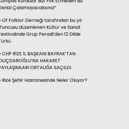
Kumpas Kurdular Bizi Yok Etmeden Bu
Denizi Çalamayacaksınız”
Hasan Küçük
Elektrikte Taksite Bağlanmış
Of Folklor Derneği tarafından bu yıl
Zam Dönemi
9’uncusu düzenlenen Kültür ve Sanat
Festivalinde Grup Peradi’den 12 Dilde
Türkü
Fatma Genc
YILAN HİKÂYESİNE DÖNEN ÇAY
CHP RİZE İL BAŞKANI BAYRAK’TAN
KANUNU
KILIÇDAROĞLU’NA HAKARET
PAYLAŞIMLARI ORTALIĞA SAÇILDI
Rize Şehir Hastanesinde Neler Oluyor?