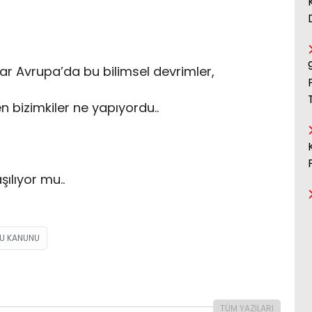
r Avrupa’da bu bilimsel devrimler,
 bizimkiler ne yapıyordu..
ılıyor mu..
U KANUNU
TÜM YAZILARI