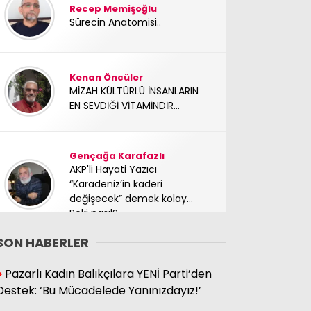
Recep Memişoğlu
Sürecin Anatomisi..
Kenan Öncüler
MİZAH KÜLTÜRLÜ İNSANLARIN
EN SEVDİĞİ VİTAMİNDİR...
Gençağa Karafazlı
AKP'li Hayati Yazıcı
“Karadeniz’in kaderi
değişecek” demek kolay…
Peki nasıl?
SON HABERLER
Süleyman Hacıbektaşoğlu
Pazarlı Kadın Balıkçılara YENİ Parti’den
Mücadele arkadaşımız
Destek: ‘Bu Mücadelede Yanınızdayız!’
yoldaşımız TC Sinan Kutay
abimizi kaybettik. Başımız