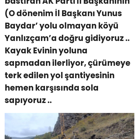
bastıran AK Parti İl Başkanının
(O dönenim İl Başkanı Yunus
Baydar’ yolu olmayan köyü
Yanlızçam’a doğru gidiyoruz ..
Kayak Evinin yoluna
sapmadan ilerliyor, çürümeye
terk edilen yol şantiyesinin
hemen karşısında sola
sapıyoruz ..