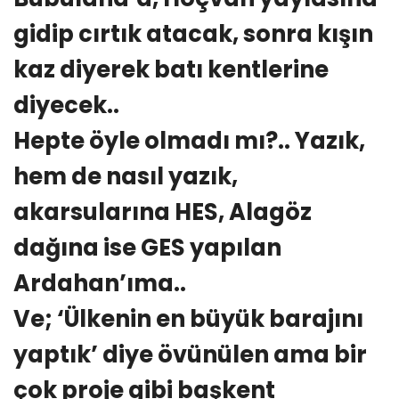
gidip cırtık atacak, sonra kışın
kaz diyerek batı kentlerine
diyecek..
Hepte öyle olmadı mı?.. Yazık,
hem de nasıl yazık,
akarsularına HES, Alagöz
dağına ise GES yapılan
Ardahan’ıma..
Ve; ‘Ülkenin en büyük barajını
yaptık’ diye övünülen ama bir
çok proje gibi başkent