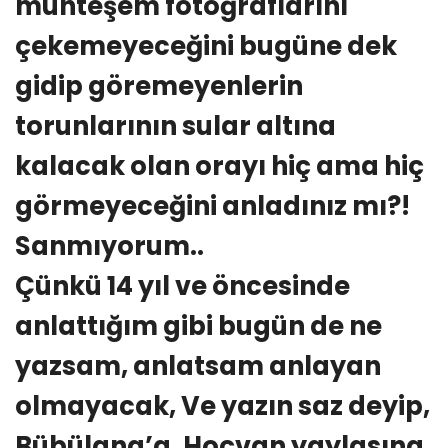
muhteşem fotoğraflarını
çekemeyeceğini bugüne dek
gidip göremeyenlerin
torunlarının sular altına
kalacak olan orayı hiç ama hiç
görmeyeceğini anladınız mı?!
Sanmıyorum..
Çünkü 14 yıl ve öncesinde
anlattığım gibi bugün de ne
yazsam, anlatsam anlayan
olmayacak, Ve yazın saz deyip,
Bübülana’a, Hoçvan yaylasına