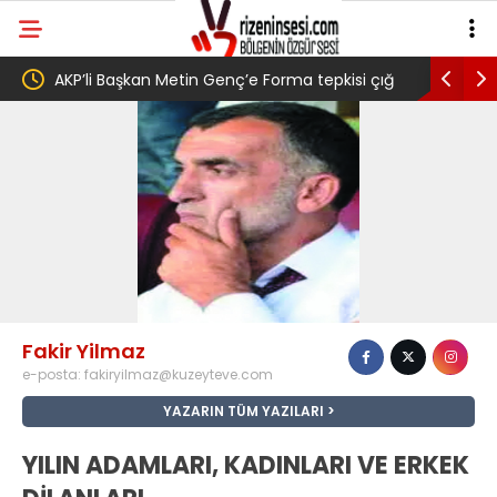
ne
AKP’li Başkan Metin Genç’e Forma tepkisi çığ
Salah tra
gibi: Dilek Ilgın Ela adlı yurttaş ise ” Genç,
belediye 
köyünde babasının toprağını satarak
Trabzonspor 6.661 forma almış” dedi
Fakir Yilmaz
e-posta:
fakiryilmaz@kuzeyteve.com
YAZARIN TÜM YAZILARI
YILIN ADAMLARI, KADINLARI VE ERKEK