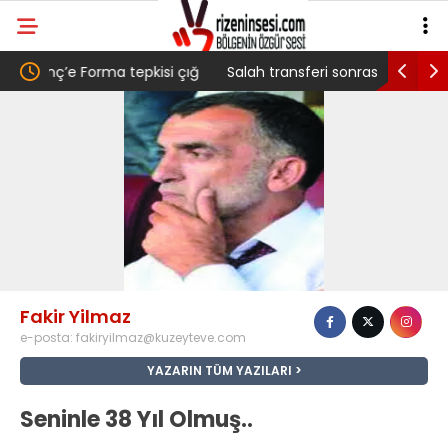
si çığ
Salah transferi sonrası 6661 forma alan
Pazarlı
ç,
belediye başkanına ‘Kimin parasıyla’ sorusu
‘Bu Mü
Fakir Yilmaz
e-posta:
fakiryilmaz@kuzeyteve.com
YAZARIN TÜM YAZILARI
Seninle 38 Yıl Olmuş..