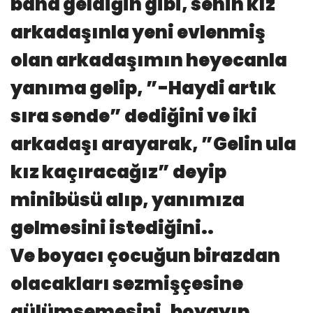
bana geldiğin gibi, senin kız
arkadaşınla yeni evlenmiş
olan arkadaşımın heyecanla
yanıma gelip, ”-Haydi artık
sıra sende” dediğini ve iki
arkadaşı arayarak, ”Gelin ula
kız kaçıracağız” deyip
minibüsü alıp, yanımıza
gelmesini istediğini..
Ve boyacı çocuğun birazdan
olacakları sezmişçesine
gülümsemesini, boyayıp,