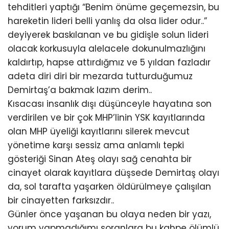
tehditleri yaptığı “Benim önüme geçemezsin, bu
hareketin lideri belli yanlış da olsa lider odur..”
deyiyerek baskılanan ve bu gidişle solun lideri
olacak korkusuyla alelacele dokunulmazlığını
kaldırtıp, hapse attırdığmız ve 5 yıldan fazladır
adeta diri diri bir mezarda tutturduğumuz
Demirtaş’a bakmak lazım derim..
Kısacası insanlık dışı düşünceyle hayatına son
verdirilen ve bir çok MHP’linin YSK kayıtlarında
olan MHP üyeliği kayıtlarını silerek mevcut
yönetime karşı sessiz ama anlamlı tepki
gösteriği Sinan Ateş olayı sağ cenahta bir
cinayet olarak kayıtlara düşsede Demirtaş olayı
da, sol tarafta yaşarken öldürülmeye çalışılan
bir cinayetten farksızdır..
Günler önce yaşanan bu olaya neden bir yazı,
yorum yapmadığımı soranlara bu kahpe ölümlü