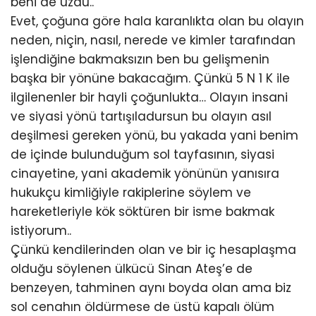
beni de üzdü..
Evet, çoğuna göre hala karanlıkta olan bu olayın
neden, niçin, nasıl, nerede ve kimler tarafından
işlendiğine bakmaksızın ben bu gelişmenin
başka bir yönüne bakacağım. Çünkü 5 N 1 K ile
ilgilenenler bir hayli çoğunlukta… Olayın insani
ve siyasi yönü tartışıladursun bu olayın asıl
deşilmesi gereken yönü, bu yakada yani benim
de içinde bulunduğum sol tayfasının, siyasi
cinayetine, yani akademik yönünün yanısıra
hukukçu kimliğiyle rakiplerine söylem ve
hareketleriyle kök söktüren bir isme bakmak
istiyorum..
Çünkü kendilerinden olan ve bir iç hesaplaşma
olduğu söylenen ülkücü Sinan Ateş’e de
benzeyen, tahminen aynı boyda olan ama biz
sol cenahın öldürmese de üstü kapalı ölüm