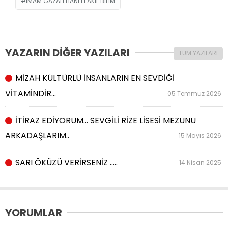
İMAM GAZALI HANEFİ AKIL BİLİM
YAZARIN DİĞER YAZILARI
TÜM YAZILARI
MİZAH KÜLTÜRLÜ İNSANLARIN EN SEVDİĞİ
VİTAMİNDİR…
05 Temmuz 2026
İTİRAZ EDİYORUM… SEVGİLİ RİZE LİSESİ MEZUNU
ARKADAŞLARIM..
15 Mayıs 2026
SARI ÖKÜZÜ VERİRSENİZ …..
14 Nisan 2025
YORUMLAR