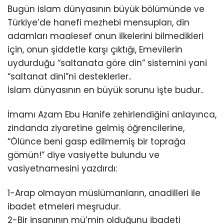
Bugün islam dünyasının büyük bölümünde ve
Türkiye’de hanefi mezhebi mensupları, din
adamları maalesef onun ilkelerini bilmedikleri
için, onun şiddetle karşı çıktığı, Emevilerin
uydurduğu “saltanata göre din” sistemini yani
“saltanat dini”ni desteklerler..
İslam dünyasının en büyük sorunu işte budur..
İmamı Azam Ebu Hanife zehirlendiğini anlayınca,
zindanda ziyaretine gelmiş öğrencilerine,
“Ölünce beni gasp edilmemiş bir toprağa
gömün!” diye vasiyette bulundu ve
vasiyetnamesini yazdırdı:
1-Arap olmayan müslümanların, anadilleri ile
ibadet etmeleri meşrudur.
2-Bir insanının mü’min olduğunu ibadeti