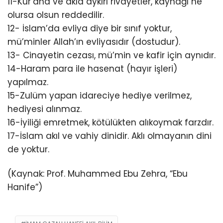
11-Kur’ana ve akla aykırı rivayetler, kaynağı ne
olursa olsun reddedilir.
12- İslam’da evliya diye bir sınıf yoktur,
mü’minler Allah’ın evliyasıdır (dostudur).
13- Cinayetin cezası, mü’min ve kafir için aynıdır.
14-Haram para ile hasenat (hayır işleri)
yapılmaz.
15-Zulüm yapan idareciye hediye verilmez,
hediyesi alınmaz.
16-İyiliği emretmek, kötülükten alıkoymak farzdır.
17-İslam akıl ve vahiy dinidir. Aklı olmayanın dini
de yoktur.
(Kaynak: Prof. Muhammed Ebu Zehra, “Ebu
Hanife”)