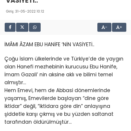
VASİYETİ..
Giriş: 31-05-2022 10:12
-
+
İMÂMI ÂZAM EBU HANİFE ‘NİN VASİYETİ..
Çoğu İslam ülkelerinde ve Türkiye’de de yaygın
olan Hanefi mezhebinin kurucusu Ebu Hanife,
İmam Gazali’ nin aksine aklı ve bilimi temel
almıştır…
Hem Emevi, hem de Abbasi dönemlerinde
yaşamış, Emevilerde başlayan “dine göre
iktidar” değil, “iktidara göre din” anlayışına
şiddetle karşı çıkmış ve bu yüzden saltanat
tarafından öldürülmüştür…