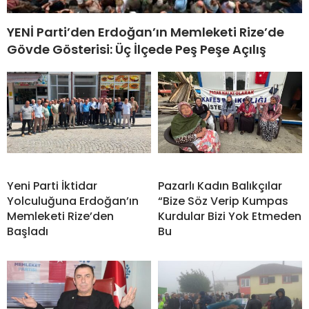
YENİ Parti’den Erdoğan’ın Memleketi Rize’de
Gövde Gösterisi: Üç İlçede Peş Peşe Açılış
Yeni Parti İktidar
Pazarlı Kadın Balıkçılar
Yolculuğuna Erdoğan’ın
“Bize Söz Verip Kumpas
Memleketi Rize’den
Kurdular Bizi Yok Etmeden
Başladı
Bu