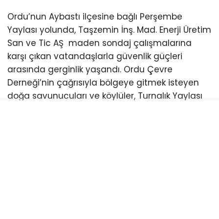
Ordu’nun Aybastı ilçesine bağlı Perşembe
Yaylası yolunda, Taşzemin İnş. Mad. Enerji Üretim
San ve Tic AŞ maden sondaj çalışmalarına
karşı çıkan vatandaşlarla güvenlik güçleri
arasında gerginlik yaşandı. Ordu Çevre
Derneği’nin çağrısıyla bölgeye gitmek isteyen
doğa savunucuları ve köylüler, Turnalık Yaylası
mevkiinde kurulan kontrol noktalarında
jandarma ve trafik ekipleri tarafından
durduruldu. Kimlik ve asayiş kontrolleri
gerekçesiyle yapılan uygulamaya tepki
gösteren vatandaşlar, bunun alana ulaşımı
engellemeye yönelik bir girişim olduğunu
savundu.
Kontrol noktalarında uzun süre bekletilen