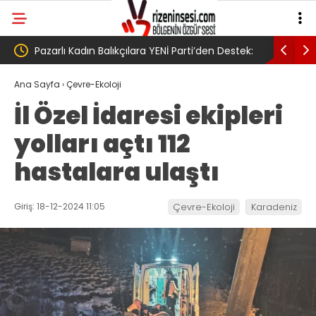
rti’den Destek:
AV. Süzen “Meclis’e gelen Çerçeve
Yasa Türkiye’de yeni bir başlangıç için
Ana Sayfa
›
Çevre-Ekoloji
İl Özel İdaresi ekipleri
umudumuzun fidesi olmuştur”
yolları açtı 112
hastalara ulaştı
Giriş: 18-12-2024 11:05
Çevre-Ekoloji
Karadeniz