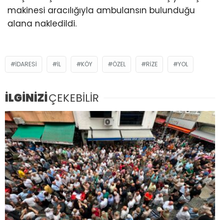
makinesi aracılığıyla ambulansın bulunduğu
alana nakledildi.
IDARESI
IL
KÖY
ÖZEL
RIZE
YOL
İLGİNİZİ
ÇEKEBİLİR