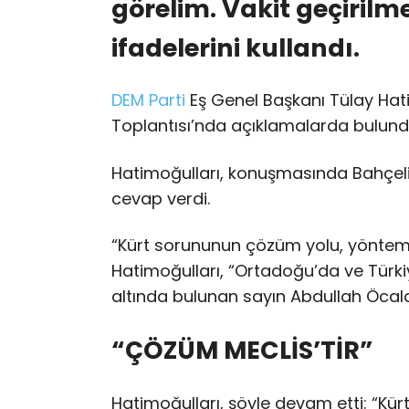
görelim. Vakit geçirilm
ifadelerini kullandı.
DEM Parti
Eş Genel Başkanı Tülay Hat
Toplantısı’nda açıklamalarda bulund
Hatimoğulları, konuşmasında Bahçeli
cevap verdi.
“Kürt sorununun çözüm yolu, yöntemel
Hatimoğulları, “Ortadoğu’da ve Türkiy
altında bulunan sayın Abdullah Öcalan’
“ÇÖZÜM MECLİS’TİR”
Hatimoğulları, şöyle devam etti: “Kü