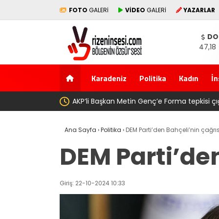
FOTO
GALERİ
VİDEO
GALERİ
YAZARLAR
DO
47,18
Karadeniz
Politika
Kadın
İn
köyünde babasının toprağını satarak
Salah transferi sonra
Ana Sayfa
›
Politika
›
DEM Parti’den Bahçeli’nin çağrıs
DEM Parti’den
Giriş: 22-10-2024 10:33