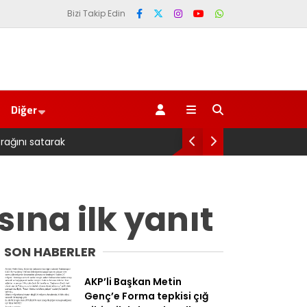
Bizi Takip Edin
Diğer
Pazarlı Kadın Balı
ına ilk yanıt
SON HABERLER
AKP’li Başkan Metin
Genç’e Forma tepkisi çığ