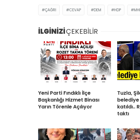
ÇAĞRI
CEVAP
DEM
HDP
MH
İLGİNİZİ
ÇEKEBİLİR
Yeni Parti Fındıklı İlçe
Tuzla, Ş
Başkanlığı Hizmet Binası
belediye
Yarın Törenle Açılıyor
katıldı..
taktı