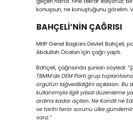
geçen hafta. Yine tekrar ediyoruz; bıra
konuşsun, ne konuştuğunu görelim. Va
BAHÇELİ’NİN ÇAĞRISI
MHP Genel Başkanı Devlet Bahçeli, pa
Abdullah Öcalan için çağrı yaptı.
Bahçeli, çağrısında şunları söyledi: “
Ş
TBMM’de DEM Parti grup toplantısın
örgütün lağvedildiğini açıklasın. Bu d
kullanımıyla ilgili yasal düzenleme
ardına kadar açılsın. Ne Kandil ne Ed
ve tarihi terör sorunu ülke gündem
varız.”