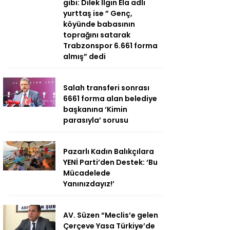
gibi: Dilek Ilgın Ela adlı
yurttaş ise ” Genç,
köyünde babasının
toprağını satarak
Trabzonspor 6.661 forma
almış” dedi
Salah transferi sonrası
6661 forma alan belediye
başkanına ‘Kimin
parasıyla’ sorusu
Pazarlı Kadın Balıkçılara
YENİ Parti’den Destek: ‘Bu
Mücadelede
Yanınızdayız!’
AV. Süzen “Meclis’e gelen
Çerçeve Yasa Türkiye’de