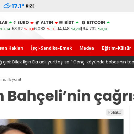
17.1
°
RIZE
LAR
EURO
ALTIN
BİST
BITCOIN
53,92
6,083
14,148
$64.732
%0,04
%-0,11
%-0,15
%1,20
%0,60
san Hakları
İşçi-Sendika-Emek
Medya
Eğitim-Kültür
sı 6661 forma alan belediye başkanına ‘Kimin parasıyla’ sorusu
ına ilk yanıt
 Bahçeli’nin çağrıs
Politika