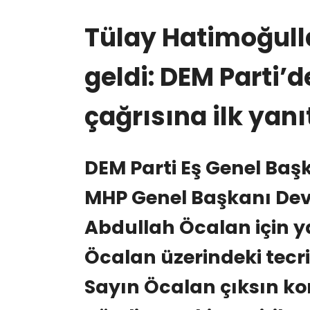
Tülay Hatimoğull
geldi: DEM Parti’d
çağrısına ilk yanı
DEM Parti Eş Genel Baş
MHP Genel Başkanı Devle
Abdullah Öcalan için y
Öcalan üzerindeki tecrit
Sayın Öcalan çıksın k