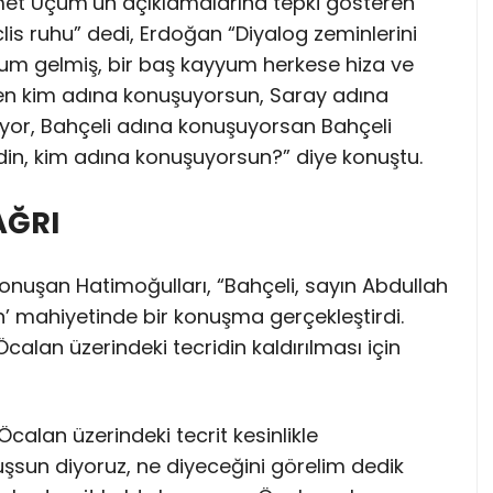
t Uçum’un açıklamalarına tepki gösteren
clis ruhu” dedi, Erdoğan “Diyalog zeminlerini
yyum gelmiş, bir baş kayyum herkese hiza ve
en kim adına konuşuyorsun, Saray adına
yor, Bahçeli adına konuşuyorsan Bahçeli
din, kim adına konuşuyorsun?” diye konuştu.
AĞRI
konuşan Hatimoğulları, “Bahçeli, sayın Abdullah
un’ mahiyetinde bir konuşma gerçekleştirdi.
calan üzerindeki tecridin kaldırılması için
Öcalan üzerindeki tecrit kesinlikle
onuşsun diyoruz, ne diyeceğini görelim dedik