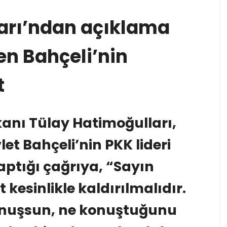
arı’ndan açıklama
en Bahçeli’nin
t
kanı Tülay Hatimoğulları,
t Bahçeli’nin PKK lideri
aptığı çağrıya, “Sayın
 kesinlikle kaldırılmalıdır.
onuşsun, ne konuştuğunu