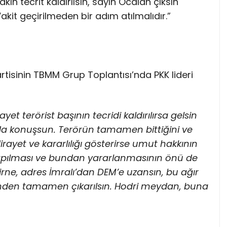
kın tecrit kaldırılsın, sayın Öcalan çıksın
kit geçirilmeden bir adım atılmalıdır.”
rtisinin TBMM Grup Toplantısı’nda PKK lideri
ayet terörist başının tecridi kaldırılırsa gelsin
da konuşsun. Terörün tamamen bittiğini ve
irayet ve kararlılığı gösterirse umut hakkının
 yapılması ve bundan yararlanmasının önü de
irne, adres İmralı’dan DEM’e uzansın, bu ağır
inden tamamen çıkarılsın. Hodri meydan, buna