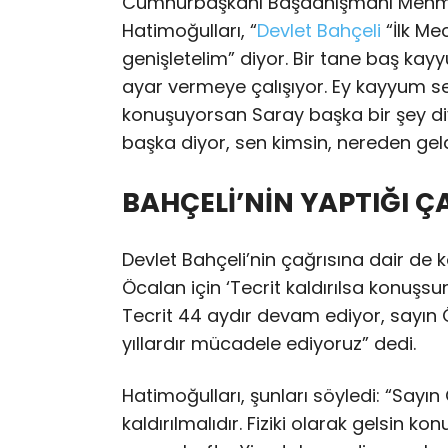
Cumhurbaşkanı Başdanışmanı Mehme
Hatimoğulları, “
Devlet Bahçeli
“İlk Me
genişletelim” diyor. Bir tane baş ka
ayar vermeye çalışıyor. Ey kayyum s
konuşuyorsan Saray başka bir şey di
başka diyor, sen kimsin, nereden gel
BAHÇELİ’NİN YAPTIĞI Ç
Devlet Bahçeli’nin çağrısına dair de 
Öcalan için ‘Tecrit kaldırılsa konuşs
Tecrit 44 aydır devam ediyor, sayın Ö
yıllardır mücadele ediyoruz” dedi.
Hatimoğulları, şunları söyledi: “Sayın 
kaldırılmalıdır. Fiziki olarak gelsin k