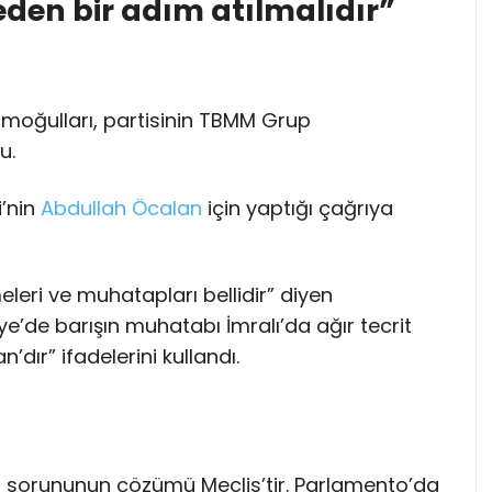
eden bir adım atılmalıdır”
imoğulları, partisinin TBMM Grup
u.
’nin
Abdullah Öcalan
için yaptığı çağrıya
eri ve muhatapları bellidir” diyen
e’de barışın muhatabı İmralı’da ağır tecrit
dır” ifadelerini kullandı.
rt sorununun çözümü Meclis’tir. Parlamento’da