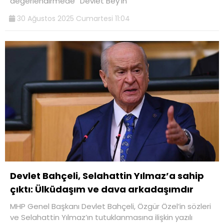
değerlendirmede “Devlet Bey’in
30 Ağustos 2025 Cumartesi 11:04
Devlet Bahçeli, Selahattin Yılmaz’a sahip
çıktı: Ülküdaşım ve dava arkadaşımdır
MHP Genel Başkanı Devlet Bahçeli, Özgür Özel’in sözleri
ve Selahattin Yılmaz’ın tutuklanmasına ilişkin yazılı