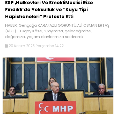
ESP ,Halkevleri Ve EmekliMeclisi Rize
Fındıklı’da Yoksulluk ve “Kuyu Tipi
Hapishaneleri” Protesto Etti
HABER: Gençağa KARAFAZLI GÖRÜNTÜ:ALİ OSMAN ERTAŞ
(RİZE)- Tugay Köse, “Çayımıza, geleceğimize,
doğamıza, yaşam alanlarımıza saldırarak
20 Kasım 2025 Perşembe 14:22