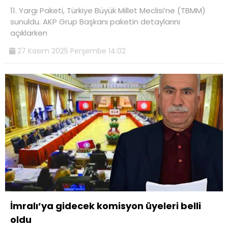
11. Yargı Paketi, Türkiye Büyük Millet Meclisi’ne (TBMM)
sunuldu. AKP Grup Başkanı paketin detaylarını
açıklarken
27 Kasım 2025 Perşembe 14:02
İmralı’ya gidecek komisyon üyeleri belli
oldu