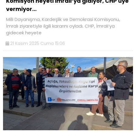
Komisyon heyeti İmralı’ya gidiyor, CHP üye
vermiyor…
Milli Dayanışma, Kardeşlik ve Demokrasi Komisyonu,
İmralı ziyaretiyle ilgili kararını oyladı. CHP, İmralı’ya
gidecek heyete
21 Kasım 2025 Cuma 15:06