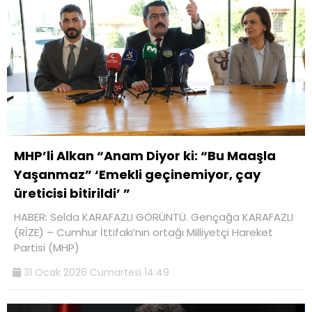
MHP’li Alkan “Anam Diyor ki: “Bu Maaşla
Yaşanmaz” ‘Emekli geçinemiyor, çay
üreticisi bitirildi’ ”
HABER: Selda KARAFAZLI GÖRÜNTÜ. Gençağa KARAFAZLI
(RİZE) – Cumhur İttifakı’nın ortağı Milliyetçi Hareket
Partisi (MHP)
31 Ocak 2026 Cumartesi 14:49