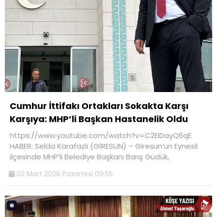
Cumhur İttifakı Ortakları Sokakta Karşı
Karşıya: MHP’li Başkan Hastanelik Oldu
https://www.youtube.com/watch?v=C2EIDayQ6qE
HABER: Selda Karafazlı (GİRESUN) – Giresun’un Eynesil
ilçesinde MHP’li Belediye Başkanı Barış Güdük,
02 Mart 2026 Pazartesi 09:55