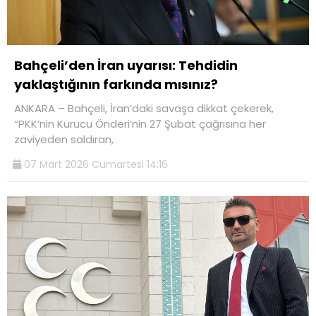
Bahçeli’den İran uyarısı: Tehdidin
yaklaştığının farkında mısınız?
ANKARA – Bahçeli, İran’daki savaşa dikkat çekerek,
“PKK’nin Kurucu Önderi’nin 27 Şubat çağrısına her
zaviyeden saldıran,
07 Mart 2026 Cumartesi 14:16