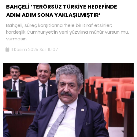
BAHÇELİ ‘TERÖRSÜZ TÜRKİYE HEDEFİNDE
ADIM ADIM SONA YAKLAŞILMIŞTIR’
Bahçeli, süreç karşıtlarına ‘hele bir itiraf etsinler;
kardeşlik Cumhuriyet’in yeni yüzyılına mühür vursun mu,
vurmasın
11 Kasım 2025 Salı 10:07