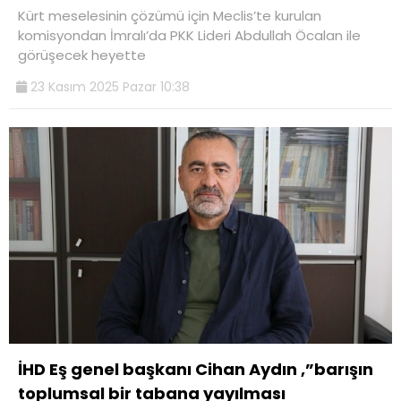
Kürt meselesinin çözümü için Meclis’te kurulan
komisyondan İmralı’da PKK Lideri Abdullah Öcalan ile
görüşecek heyette
23 Kasım 2025 Pazar 10:38
İHD Eş genel başkanı Cihan Aydın ,”barışın
toplumsal bir tabana yayılması