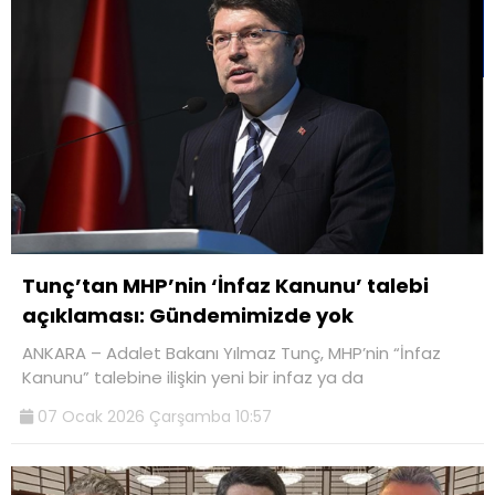
Tunç’tan MHP’nin ‘İnfaz Kanunu’ talebi
açıklaması: Gündemimizde yok
ANKARA – Adalet Bakanı Yılmaz Tunç, MHP’nin “İnfaz
Kanunu” talebine ilişkin yeni bir infaz ya da
07 Ocak 2026 Çarşamba 10:57