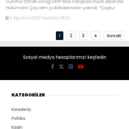
Cumhur ittifakı ortağı MHP Rize İl Başkanı İhsan Alkan’da
Hükümetin Çay alım politikalarından yakındı: “Çaykur
11 Ağustos 2025 Pazartesi 19:24
1
2
3
4
Sonraki
Sosyal medya hesaplarımızı keşfedin
KATEGORİLER
Karadeniz
Politika
Kadın