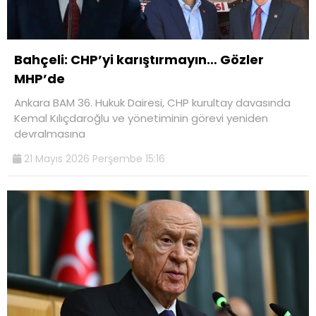
Bahçeli: CHP’yi karıştırmayın… Gözler
MHP’de
Ankara BAM 36. Hukuk Dairesi, CHP kurultay davasında
Kemal Kılıçdaroğlu ve yönetiminin görevi yeniden
devralmasına
21 Mayıs 2026 Perşembe 15:16