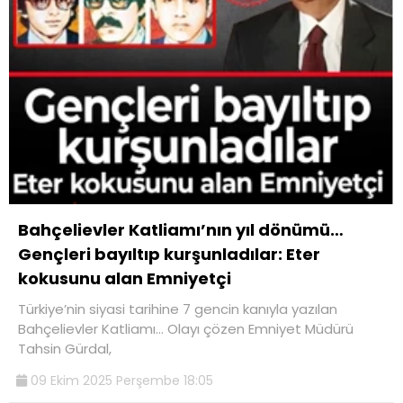
Bahçelievler Katliamı’nın yıl dönümü…
Gençleri bayıltıp kurşunladılar: Eter
kokusunu alan Emniyetçi
Türkiye’nin siyasi tarihine 7 gencin kanıyla yazılan
Bahçelievler Katliamı… Olayı çözen Emniyet Müdürü
Tahsin Gürdal,
09 Ekim 2025 Perşembe 18:05