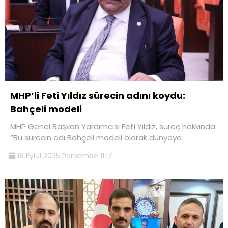
MHP’li Feti Yıldız sürecin adını koydu:
Bahçeli modeli
MHP Genel Başkan Yardımcısı Feti Yıldız, süreç hakkında
“Bu sürecin adı Bahçeli modeli olarak dünyaya
18 Eylül 2025 Perşembe 11:17