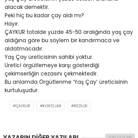
alacak demektir.
Peki hiç bu kadar çay aldı mı?
Hayır.
ÇAYKUR totalde yüzde 45-50 aralığında yaş çay
aldığına göre bu söylem bir kandırmaca ve
aldatmacadır.
Yaş Çay üreticisinin sahibi yoktur.
Üretici örgütlemeye karşı gösterdiği
çekimserliğin cezasını çekmektedir.
Bu anlamda Örgütlenme ‘Yaş Çay’ üreticisinin
kurtuluşudur.
ÇAYKUR
KONTEJAN
REZILLIK
YAZARIN DİĞER YAZILARI
TÜM YAZILARI