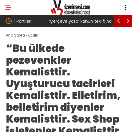
‘Çerçeve yasa’ kanun teklifi Adalet
AKP’li Ba
Komisyonu’ndan geçti
gibi: Dile
Ana Sayfa
›
Kadın
“Bu ülkede
köyünde 
pezevenkler
Trabzons
Kemalisttir.
Uyuşturucu tacirleri
Kemalisttir. Elletirim,
belletirim diyenler
Kemalisttir. Sex Shop
işletenler Kemalisttir