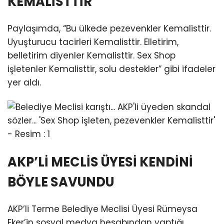
KEMALİSTTİR”
Paylaşımda, “Bu ülkede pezevenkler Kemalisttir.
Uyuşturucu tacirleri Kemalisttir. Elletirim,
belletirim diyenler Kemalisttir. Sex Shop
işletenler Kemalisttir, solu destekler” gibi ifadeler
yer aldı.
AKP’Lİ MECLİS ÜYESİ KENDİNİ
BÖYLE SAVUNDU
AKP’li Terme Belediye Meclisi Üyesi Rümeysa
Eker’in sosyal medya hesabından yaptığı