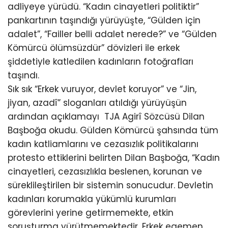
adliyeye yürüdü. “Kadın cinayetleri politiktir”
pankartının taşındığı yürüyüşte, “Gülden için
adalet”, “Failler belli adalet nerede?” ve “Gülden
Kömürcü ölümsüzdür” dövizleri ile erkek
şiddetiyle katledilen kadınların fotoğrafları
taşındı.
Sık sık “Erkek vuruyor, devlet koruyor” ve “Jin,
jiyan, azadî” sloganları atıldığı yürüyüşün
ardından açıklamayı TJA Agirî Sözcüsü Dilan
Başboğa okudu. Gülden Kömürcü şahsında tüm
kadın katliamlarını ve cezasızlık politikalarını
protesto ettiklerini belirten Dilan Başboğa, “Kadın
cinayetleri, cezasızlıkla beslenen, korunan ve
süreklileştirilen bir sistemin sonucudur. Devletin
kadınları korumakla yükümlü kurumları
görevlerini yerine getirmemekte, etkin
soruşturma yürütmemektedir. Erkek egemen