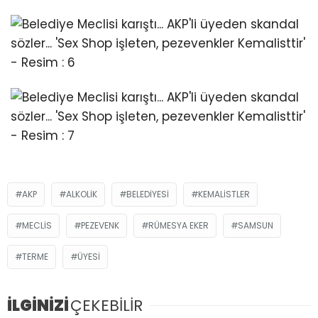
AKP
ALKOLIK
BELEDIYESI
KEMALISTLER
MECLIS
PEZEVENK
RÜMESYA EKER
SAMSUN
TERME
ÜYESI
İLGİNİZİ
ÇEKEBİLİR