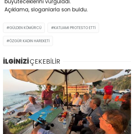
büyüteceklerini vurguladı.
Açıklama, sloganlarla son buldu.
GÜLDEN KÖMÜRCÜ
KATLIAMI PROTESTO ETTI
ÖZGÜR KADIN HAREKETI
İLGİNİZİ
ÇEKEBİLİR