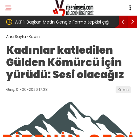
 tepkisi çığ
Salah transferi sonrası 6661 forma alan
P
 ” Genç,
belediye başkanına ‘Kimin parasıyla’ sorusu
‘
Ana Sayfa
›
Kadın
Kadınlar katledilen
arak
Gülden Kömürcü için
dedi
yürüdü: Sesi olacağız
Giriş: 01-06-2026 17:28
Kadın