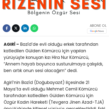
ABONE OL
AGIRÎ –
Bazîd’de evli olduğu erkek tarafından
katledilen Gülden Kömürcü için yapılan
yürüyüşte konuşan kızı Hira Nur Kömürcü,
“Annem hayatı boyunca susturulmaya çalışıldı,
ben artık onun sesi olacağım” dedi.
Agirî’nin Bazîd (Doğubayazıt) ilçesinde 21
Mayıs’ta evli olduğu Mehmet Cemil Kömürcü
tarafından katledilen Gülden Kömürcü için
Özgür Kadın Hareketi (Tevgera Jinen Azad-TJA)
öncülüğünde kitlesel yürüyüş gerçekleştirildi. Eski