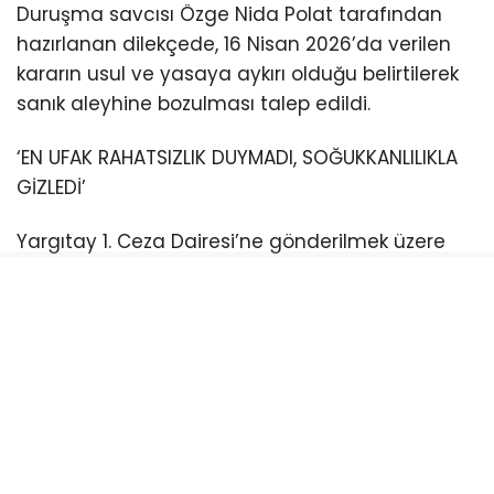
Duruşma savcısı Özge Nida Polat tarafından
hazırlanan dilekçede, 16 Nisan 2026’da verilen
kararın usul ve yasaya aykırı olduğu belirtilerek
sanık aleyhine bozulması talep edildi.
‘EN UFAK RAHATSIZLIK DUYMADI, SOĞUKKANLILIKLA
GİZLEDİ’
Yargıtay 1. Ceza Dairesi’ne gönderilmek üzere
sunulan temyiz dilekçesinde, Nevzat Bahtiyar’ın
cinayet anından cesedin bulunmasına kadar
geçen süreçteki soğukkanlı tutumuna dikkat
çekildi.
Bahtiyar’ın ifadelerinde iddia ettiği gibi “tehdit
altında” hareket etmediği vurgulanan
dilekçede, “Sanık, bir çocuğun bedenini gömme