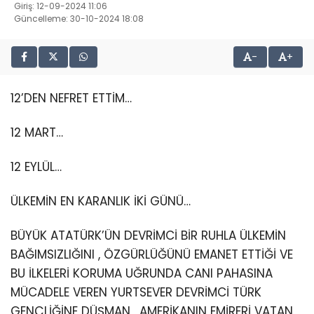
Giriş: 12-09-2024 11:06
Güncelleme: 30-10-2024 18:08
-
+
12’DEN NEFRET ETTİM…
12 MART…
12 EYLÜL…
ÜLKEMİN EN KARANLIK İKİ GÜNÜ…
BÜYÜK ATATÜRK’ÜN DEVRİMCİ BİR RUHLA ÜLKEMİN
BAĞIMSIZLIĞINI , ÖZGÜRLÜĞÜNÜ EMANET ETTİĞİ VE
BU İLKELERİ KORUMA UĞRUNDA CANI PAHASINA
MÜCADELE VEREN YURTSEVER DEVRİMCİ TÜRK
GENÇLİĞİNE DÜŞMAN , AMERİKANIN EMİRERİ VATAN