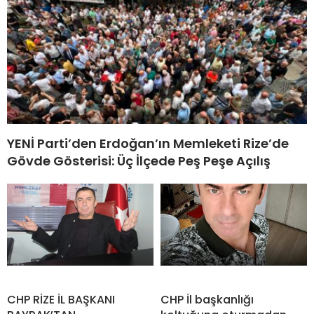
YENİ Parti’den Erdoğan’ın Memleketi Rize’de
Gövde Gösterisi: Üç İlçede Peş Peşe Açılış
CHP RİZE İL BAŞKANI
CHP İl başkanlığı