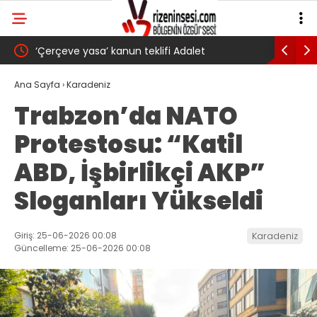
‘Çerçeve yasa’ kanun teklifi Adalet
AKP’li Ba
Komisyonu’ndan geçti
gibi: Dile
Ana Sayfa
›
Karadeniz
Trabzon’da NATO
köyünde 
Protestosu: “Katil
Trabzons
ABD, İşbirlikçi AKP”
Sloganları Yükseldi
Giriş: 25-06-2026 00:08
Karadeniz
Güncelleme: 25-06-2026 00:08