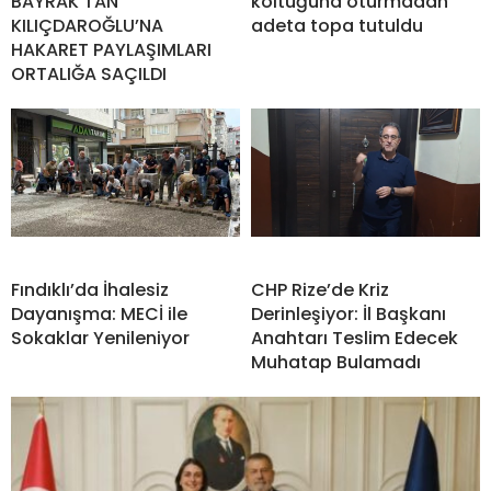
BAYRAK’TAN
koltuğuna oturmadan
KILIÇDAROĞLU’NA
adeta topa tutuldu
HAKARET PAYLAŞIMLARI
ORTALIĞA SAÇILDI
Fındıklı’da İhalesiz
CHP Rize’de Kriz
Dayanışma: MECİ ile
Derinleşiyor: İl Başkanı
Sokaklar Yenileniyor
Anahtarı Teslim Edecek
Muhatap Bulamadı