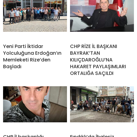
Yeni Parti İktidar
CHP RİZE İL BAŞKANI
Yolculuğuna Erdoğan’ın
BAYRAK’TAN
Memleketi Rize’den
KILIÇDAROĞLU’NA
Başladı
HAKARET PAYLAŞIMLARI
ORTALIĞA SAÇILDI
CHP İl başkanlığı
Fındıklı’da İhalesiz