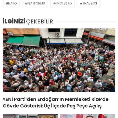
NATO
PLATFORMU
PROTESTO
TRABZON
İLGİNİZİ
ÇEKEBİLİR
YENİ Parti’den Erdoğan’ın Memleketi Rize’de
Gövde Gösterisi: Üç İlçede Peş Peşe Açılış