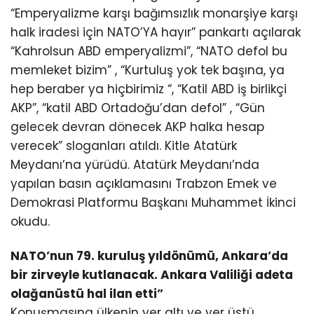
“Emperyalizme karşı bağımsızlık monarşiye karşı
halk iradesi için NATO’YA hayır” pankartı açılarak
“Kahrolsun ABD emperyalizmi”, “NATO defol bu
memleket bizim” , “Kurtuluş yok tek başına, ya
hep beraber ya hiçbirimiz “, “Katil ABD iş birlikçi
AKP”, “katil ABD Ortadoğu’dan defol” , “Gün
gelecek devran dönecek AKP halka hesap
verecek” sloganları atıldı. Kitle Atatürk
Meydanı’na yürüdü. Atatürk Meydanı’nda
yapılan basın açıklamasını Trabzon Emek ve
Demokrasi Platformu Başkanı Muhammet İkinci
okudu.
NATO’nun 79. kuruluş yıldönümü, Ankara’da
bir zirveyle kutlanacak. Ankara Valiliği adeta
olağanüstü hal ilan etti”
Konuşmasına ülkenin yer altı ve yer üstü