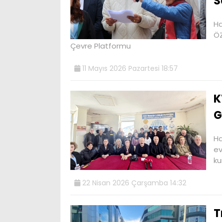
S
Ha
ÖZ
Çevre Platformu
11 Mayıs 2026 Pazartesi 18:57
K
G
Ha
ev
ku
22 Nisan 2026 Çarşamba 14:32
T