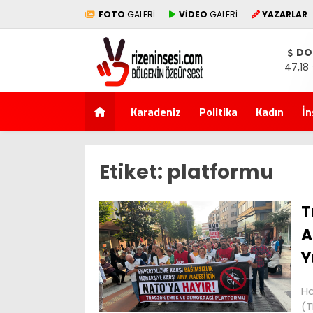
FOTO
GALERİ
VİDEO
GALERİ
YAZARLAR
DO
47,18
Karadeniz
Politika
Kadın
İn
Etiket:
platformu
T
A
Y
Ha
(T