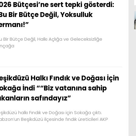
026 Bütçesi’ne sert tepki gösterdi:
Bu Bir Bütçe Değil, Yoksulluk
ermanı!”
u Bir Bütçe Değil, Halkı Açlığa ve Geleceksizliğe
Gençağa
eşikdüzü Halkı Fındık ve Doğası İçin
okağa İndi ““Biz vatanına sahip
ıkanların safındayız”
şikdüzü halkı Fındık ve Doğası için Sokağa çıktı.
abzon’un Beşikdüzü ilçesinde fındık üreticileri AKP