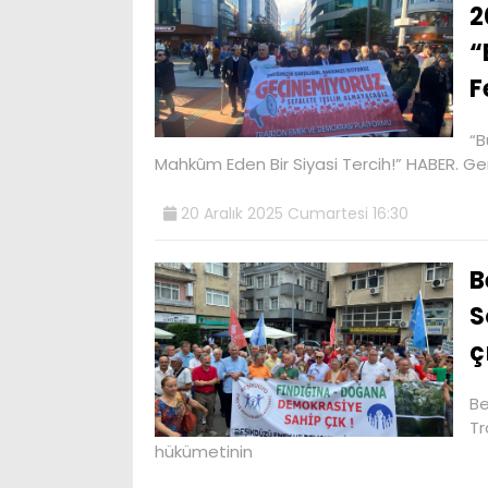
2
“
F
“B
Mahkûm Eden Bir Siyasi Tercih!” HABER. 
20 Aralık 2025 Cumartesi 16:30
B
S
ç
Be
Tr
hükümetinin