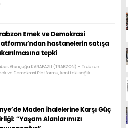
k
rabzon Emek ve Demokrasi
latformu’ndan hastanelerin satışa
ıkarılmasına tepki
ber: Gençağa KARAFAZLI (TRABZON) – Trabzon
ek ve Demokrasi Platformu, kentteki sağlık
nye’de Maden İhalelerine Karşı Güç
irliği: “Yaşam Alanlarımızı