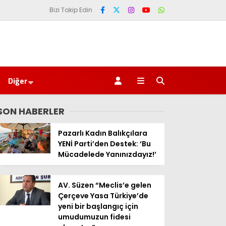
Bizi Takip Edin
Diğer
SON HABERLER
Pazarlı Kadın Balıkçılara
YENİ Parti’den Destek: ‘Bu
Mücadelede Yanınızdayız!’
AV. Süzen “Meclis’e gelen
Çerçeve Yasa Türkiye’de
yeni bir başlangıç için
umudumuzun fidesi