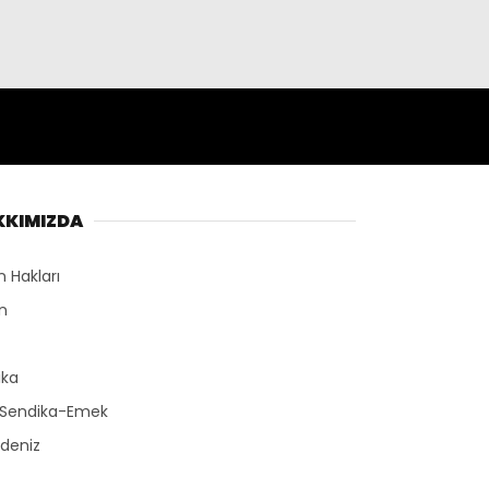
KKIMIZDA
n Hakları
n
r
ika
-Sendika-Emek
deniz