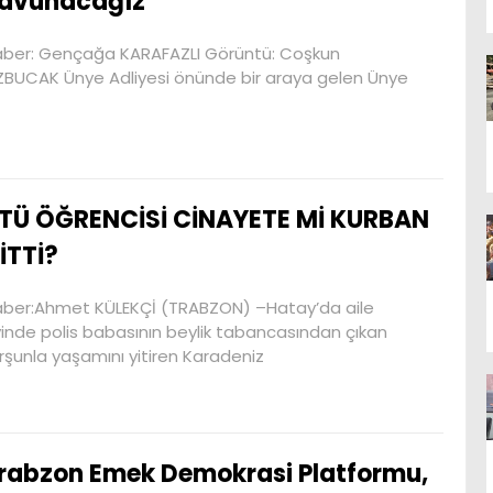
avunacağız”
ber: Gençağa KARAFAZLI Görüntü: Coşkun
BUCAK Ünye Adliyesi önünde bir araya gelen Ünye
TÜ ÖĞRENCİSİ CİNAYETE Mİ KURBAN
İTTİ?
ber:Ahmet KÜLEKÇİ (TRABZON) –Hatay’da aile
inde polis babasının beylik tabancasından çıkan
rşunla yaşamını yitiren Karadeniz
rabzon Emek Demokrasi Platformu,