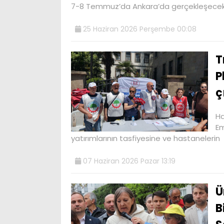
7-8 Temmuz’da Ankara’da gerçekleşece
25 Haziran 2026 Perşembe 00:08
T
P
ç
Ha
Em
yatırımlarının tasfiyesine ve hastanelerin
07 Haziran 2026 Pazar 13:19
Ü
B