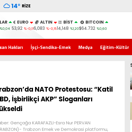
14
°
RIZE
LAR
EURO
ALTIN
BİST
BITCOIN
53,92
6,083
14,148
$64.732
%0,04
%-0,11
%-0,15
%1,20
%0,60
san Hakları
İşçi-Sendika-Emek
Medya
Eğitim-Kültür
rabzon’da NATO Protestosu: “Katil
BD, İşbirlikçi AKP” Sloganları
ükseldi
ber: Gençağa KARAFAZLI-Esra Nur PERVAN
RABZON)- Trabzon Emek ve Demokrasi platformu,