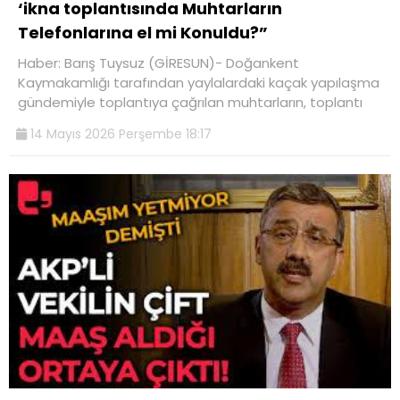
‘ikna toplantısında Muhtarların
Telefonlarına el mi Konuldu?”
Haber: Barış Tuysuz (GİRESUN)- Doğankent
Kaymakamlığı tarafından yaylalardaki kaçak yapılaşma
gündemiyle toplantıya çağrılan muhtarların, toplantı
14 Mayıs 2026 Perşembe 18:17