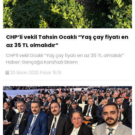
CHP’li vekil Tahsin Ocaklı “Yaş çay fiyatı en
az 35 TL olmalıdır”
CHP’li vekil Ocaklı “Yaş çay fiyatı en az 35 TL olmalıdır”
Haber: Gençağa Karafazlı Ekrem
20 Nisan 2025 Pazar 15:19