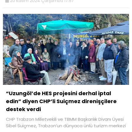
20 Kasım 2024 Çarşamba 17:57
“Uzungöl’de HES projesini derhal iptal
edin” diyen CHP’li Suiçmez direnişçilere
destek verdi
CHP Trabzon Milletvekili ve TBMM Başkanlık Divanı Üyesi
Sibel Suiçmez, Trabzon’un dünyaca ünlü turizm merkezi