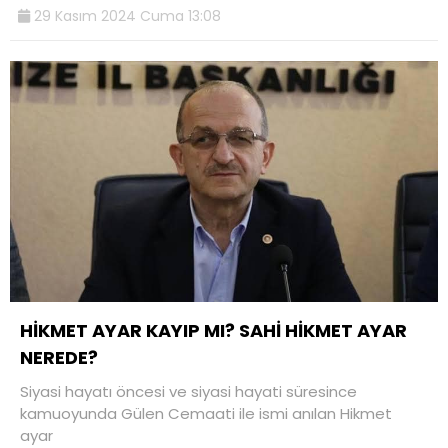
29 Kasım 2024 Cuma 13:08
HİKMET AYAR KAYIP MI? SAHİ HİKMET AYAR
NEREDE?
Siyasi hayatı öncesi ve siyasi hayati süresince
kamuoyunda Gülen Cemaati ile ismi anılan Hikmet
ayar