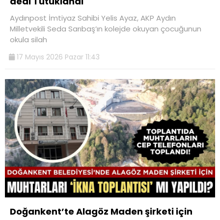
dedi Tutuklandı
Aydınpost İmtiyaz Sahibi Yelis Ayaz, AKP Aydın
Milletvekili Seda Sarıbaş’ın kolejde okuyan çocuğunun
okula silah
17 Mayıs 2026 Pazar 11:43
Doğankent’te Alagöz Maden şirketi için