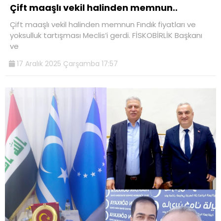
Çift maaşlı vekil halinden memnun..
Çift maaşlı vekil halinden memnun Fındık fiyatları ve
yoksulluk tartışması Meclis’i gerdi. FİSKOBİRLİK Başkanı
ve
17 Aralık 2025 Çarşamba 17:57