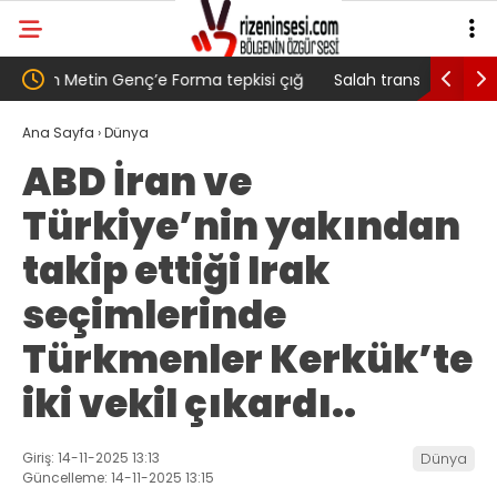
si çığ
Salah transferi sonrası 6661 forma alan
Pazarlı
ç,
belediye başkanına ‘Kimin parasıyla’ sorusu
‘Bu Mü
Ana Sayfa
›
Dünya
ABD İran ve
Türkiye’nin yakından
takip ettiği Irak
seçimlerinde
Türkmenler Kerkük’te
iki vekil çıkardı..
Giriş: 14-11-2025 13:13
Dünya
Güncelleme: 14-11-2025 13:15