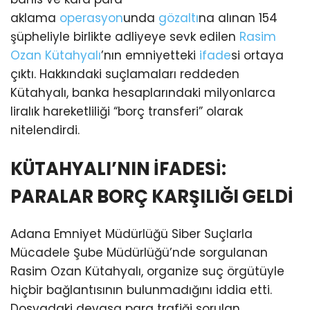
aklama
operasyon
unda
gözaltı
na alınan 154
şüpheliyle birlikte adliyeye sevk edilen
Rasim
Ozan Kütahyalı
’nın emniyetteki
ifade
si ortaya
çıktı. Hakkındaki suçlamaları reddeden
Kütahyalı, banka hesaplarındaki milyonlarca
liralık hareketliliği “borç transferi” olarak
nitelendirdi.
KÜTAHYALI’NIN İFADESİ:
PARALAR BORÇ KARŞILIĞI GELDİ
Adana Emniyet Müdürlüğü Siber Suçlarla
Mücadele Şube Müdürlüğü’nde sorgulanan
Rasim Ozan Kütahyalı, organize suç örgütüyle
hiçbir bağlantısının bulunmadığını iddia etti.
Dosyadaki devasa para trafiği sorulan