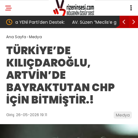
tek:
AV. Süzen “Meclis’e gelen Çerçeve
YENİ Part
Yasa Türkiye’de yeni bir başlangıç için
Gövde Gös
Ana Sayfa
›
Medya
TÜRKİYE’DE
umudumuzun fidesi olmuştur”
KILIÇDAROĞLU,
ARTVİN’DE
BAYRAKTUTAN CHP
İÇİN BİTMİŞTİR.!
Giriş: 26-05-2026 19:11
Medya