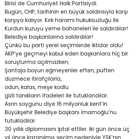
Birisi de Cumhuriyet Halk Partisiydi.
Bugün, CHP, tarihinin en büyük saldırısıyla karşı
karşıya kalıyor. Kırk harami hukuksuzluğu ile
Kurdun kuzuyu yeme bahaneleri ile saldırdılar!
Belediye başkanlarına saldırdılar!
Çünkü bu parti yerel seçimlerde iktidar oldu!
AKP’ye geçmeyi kabul eden başkanlara hiç bir
soruşturma açılmazken;
Şantaja boyun eğmeyenler eften, püften
düzmece itirafçılarla,
odun, kalas, meşe kodlu
gizli tanıkların ifadeleri ile tutuklandılar.
Asrın soygunu diye 16 milyonluk kent’in
Büyükşehir Belediye başkanı İmamoğlu’nu
tutukladılar.
30 yıllık diplomasını iptal ettiler. İki gün önce üç
yıl önce kazanılmış seçim nedeniyle YSK‘nın