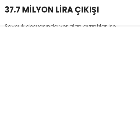
37.7 MİLYON LİRA ÇIKIŞI
Savcılık dosyasında yer alan ayrıntılar ise
Kütahyalı’nın sadece para alan “pasif” bir
kullanıcı olmadığını ortaya koydu. Yapılan
incelemelerde, Kütahyalı’nın banka hesabından,
örgütün finansal sistemi içinde “katmanlama”
amacıyla kullandığı değerlendirilen diğer
hesaplara yaklaşık 37,7 million lira transfer
edildiği belirlendi.
OLAĞAN DIŞI TRAFİK: 6 FARKLI
KURULUŞTAN MİLYONLARCA
LİRA GİRİŞİ