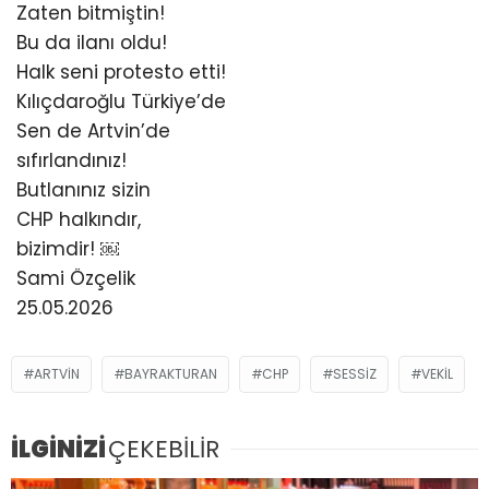
Zaten bitmiştin!
Bu da ilanı oldu!
Halk seni protesto etti!
Kılıçdaroğlu Türkiye’de
Sen de Artvin’de
sıfırlandınız!
Butlanınız sizin
CHP halkındır,
bizimdir! ￼
Sami Özçelik
25.05.2026
ARTVİN
BAYRAKTURAN
CHP
SESSİZ
VEKIL
İLGİNİZİ
ÇEKEBİLİR