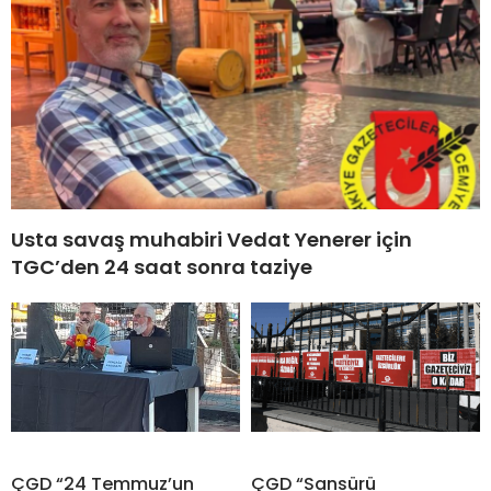
Usta savaş muhabiri Vedat Yenerer için
TGC’den 24 saat sonra taziye
ÇGD “24 Temmuz’un
ÇGD “Sansürü