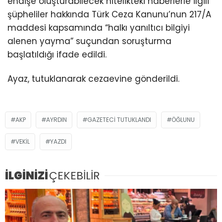
endişe oluşturabilecek nitelikteki haberlerle ilgili
şüpheliler hakkında Türk Ceza Kanunu’nun 217/A
maddesi kapsamında “halkı yanıltıcı bilgiyi
alenen yayma” suçundan soruşturma
başlatıldığı ifade edildi.
Ayaz, tutuklanarak cezaevine gönderildi.
AKP
AYRDIN
GAZETECI TUTUKLANDI
ÖĞLUNU
VEKIL
YAZDI
İLGİNİZİ
ÇEKEBİLİR