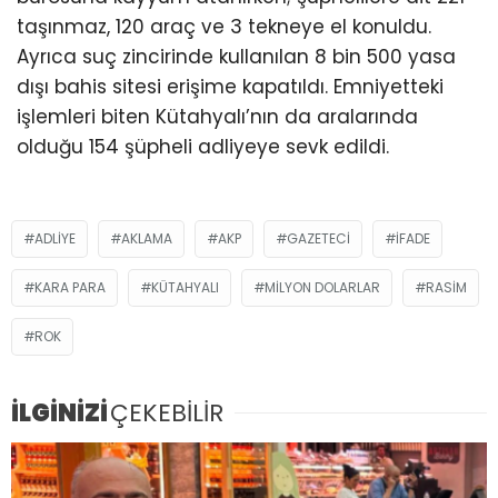
taşınmaz, 120 araç ve 3 tekneye el konuldu.
Ayrıca suç zincirinde kullanılan 8 bin 500 yasa
dışı bahis sitesi erişime kapatıldı. Emniyetteki
işlemleri biten Kütahyalı’nın da aralarında
olduğu 154 şüpheli adliyeye sevk edildi.
ADLIYE
AKLAMA
AKP
GAZETECI
IFADE
KARA PARA
KÜTAHYALI
MILYON DOLARLAR
RASIM
ROK
İLGİNİZİ
ÇEKEBİLİR