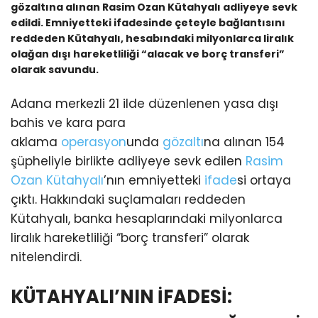
gözaltına alınan Rasim Ozan Kütahyalı adliyeye sevk
edildi. Emniyetteki ifadesinde çeteyle bağlantısını
reddeden Kütahyalı, hesabındaki milyonlarca liralık
olağan dışı hareketliliği “alacak ve borç transferi”
olarak savundu.
Adana merkezli 21 ilde düzenlenen yasa dışı
bahis ve kara para
aklama
operasyon
unda
gözaltı
na alınan 154
şüpheliyle birlikte adliyeye sevk edilen
Rasim
Ozan Kütahyalı
’nın emniyetteki
ifade
si ortaya
çıktı. Hakkındaki suçlamaları reddeden
Kütahyalı, banka hesaplarındaki milyonlarca
liralık hareketliliği “borç transferi” olarak
nitelendirdi.
KÜTAHYALI’NIN İFADESİ: