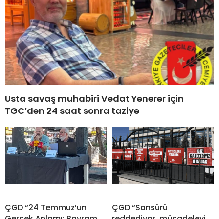
Usta savaş muhabiri Vedat Yenerer için
TGC’den 24 saat sonra taziye
ÇGD “24 Temmuz’un
ÇGD “Sansürü
Gerçek Anlamı: Bayram
reddediyor, mücadeleyi