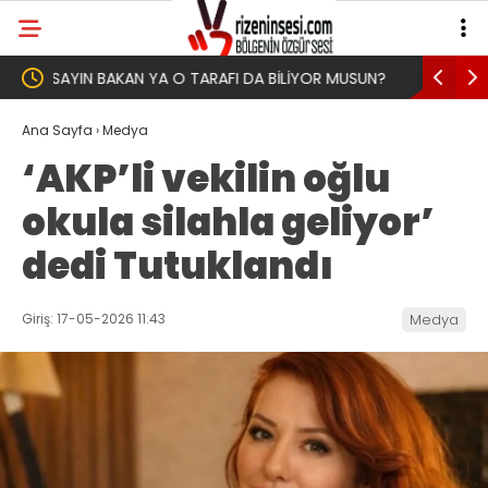
SUN?
Yeni Parti İktidar Yolculuğuna Erdoğan’ın
Genel Af 
Memleketi Rize’den Başladı
Ana Sayfa
›
Medya
‘AKP’li vekilin oğlu
okula silahla geliyor’
dedi Tutuklandı
Giriş: 17-05-2026 11:43
Medya