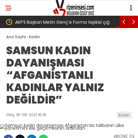
 tepkisi çığ
Salah transferi sonrası 6661 forma alan
P
 ” Genç,
belediye başkanına ‘Kimin parasıyla’ sorusu
‘
Ana Sayfa
›
Kadın
SAMSUN KADIN
arak
DAYANIŞMASI
dedi
“AFGANİSTANLI
KADINLAR YALNIZ
DEĞİLDİR”
Giriş: 18-08-2021 16:18
Kadın
ABONE OL