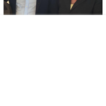
Müjgan SEFEROĞLU GÜLTEKİN istifa gerekçesini
sosyla medya hesabından paylaştı. “Bugün,
büyük bir üzüntüyle ama başım dik bir şekilde,
mutlak butlan süreci nedeniyle görevimden ve
Cumhuriyet Halk Partisi’nden istifa etmek
zorunda kaldığımı kamuoyuyla paylaşıyorum.
Cumhuriyet Halk Partisi benim için yalnızca bir