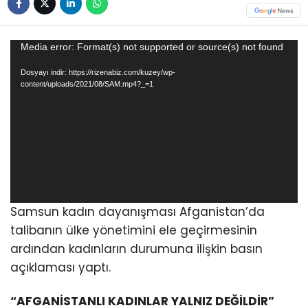
Video
Media error: Format(s) not supported or source(s) not found
oynatıcı
Dosyayı indir: https://rizenabiz.com/kuzey/wp-
content/uploads/2021/08/SAM.mp4?_=1
Samsun kadın dayanışması Afganistan’da
talibanın ülke yönetimini ele geçirmesinin
ardından kadınların durumuna ilişkin basın
açıklaması yaptı.
“AFGANİSTANLI KADINLAR YALNIZ DEĞİLDİR”