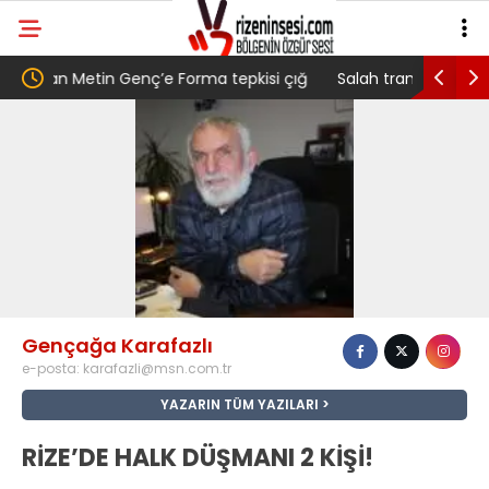
 tepkisi çığ
Salah transferi sonrası 6661 forma alan
P
 ” Genç,
belediye başkanına ‘Kimin parasıyla’ sorusu
‘
arak
dedi
Gençağa Karafazlı
e-posta:
karafazli@msn.com.tr
YAZARIN TÜM YAZILARI
RİZE’DE HALK DÜŞMANI 2 KİŞİ!