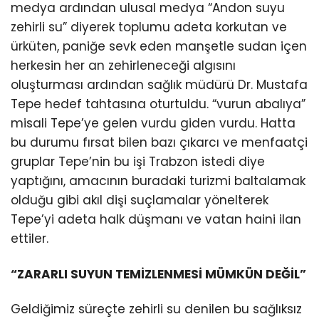
medya ardından ulusal medya “Andon suyu
zehirli su” diyerek toplumu adeta korkutan ve
ürküten, paniğe sevk eden manşetle sudan içen
herkesin her an zehirleneceği algısını
oluşturması ardından sağlık müdürü Dr. Mustafa
Tepe hedef tahtasına oturtuldu. “vurun abalıya”
misali Tepe’ye gelen vurdu giden vurdu. Hatta
bu durumu fırsat bilen bazı çıkarcı ve menfaatçi
gruplar Tepe’nin bu işi Trabzon istedi diye
yaptığını, amacının buradaki turizmi baltalamak
olduğu gibi akıl dişi suçlamalar yönelterek
Tepe’yi adeta halk düşmanı ve vatan haini ilan
ettiler.
“ZARARLI SUYUN TEMİZLENMESİ MÜMKÜN DEĞİL”
Geldiğimiz süreçte zehirli su denilen bu sağlıksız