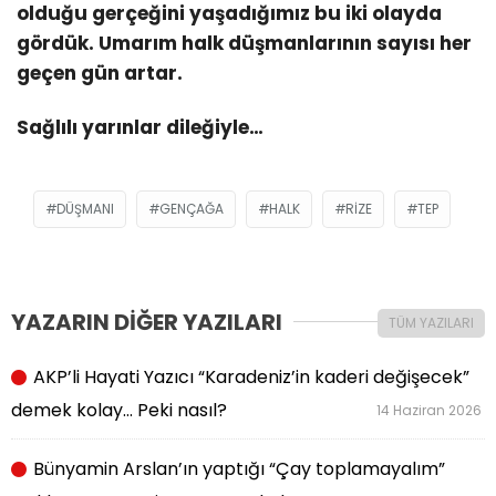
olduğu gerçeğini yaşadığımız bu iki olayda
gördük. Umarım halk düşmanlarının sayısı her
geçen gün artar.
Sağlılı yarınlar dileğiyle…
DÜŞMANI
GENÇAĞA
HALK
RIZE
TEP
YAZARIN DİĞER YAZILARI
TÜM YAZILARI
AKP’li Hayati Yazıcı “Karadeniz’in kaderi değişecek”
demek kolay… Peki nasıl?
14 Haziran 2026
Bünyamin Arslan’ın yaptığı “Çay toplamayalım”