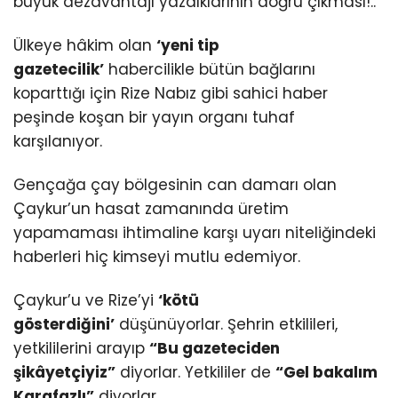
büyük dezavantajı yazdıklarının doğru çıkması!..
Ülkeye hâkim olan
‘yeni tip
gazetecilik’
habercilikle bütün bağlarını
koparttığı için Rize Nabız gibi sahici haber
peşinde koşan bir yayın organı tuhaf
karşılanıyor.
Gençağa çay bölgesinin can damarı olan
Çaykur’un hasat zamanında üretim
yapamaması ihtimaline karşı uyarı niteliğindeki
haberleri hiç kimseyi mutlu edemiyor.
Çaykur’u ve Rize’yi
‘kötü
gösterdiğini’
düşünüyorlar. Şehrin etkilileri,
yetkililerini arayıp
“Bu gazeteciden
şikâyetçiyiz”
diyorlar. Yetkililer de
“Gel bakalım
Karafazlı”
diyorlar.