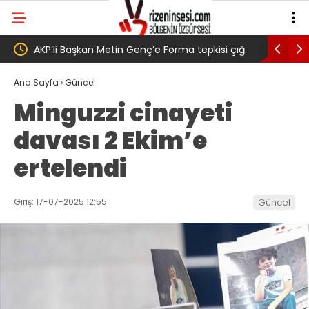
pkisi çığ
Salah transferi sonrası 6661 forma alan
Paz
 Genç,
belediye başkanına ‘Kimin parasıyla’ sorusu
‘Bu
Ana Sayfa
›
Güncel
Minguzzi cinayeti
ak
davası 2 Ekim’e
di
ertelendi
Giriş: 17-07-2025 12:55
Güncel