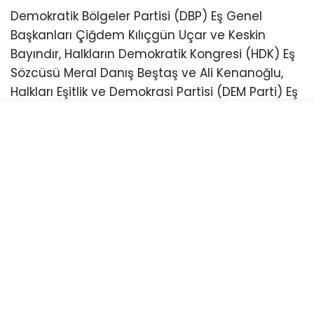
Demokratik Bölgeler Partisi (DBP) Eş Genel
Başkanları Çiğdem Kılıçgün Uçar ve Keskin
Bayındır, Halkların Demokratik Kongresi (HDK) Eş
Sözcüsü Meral Danış Beştaş ve Ali Kenanoğlu,
Halkları Eşitlik ve Demokrasi Partisi (DEM Parti) Eş
Genel Başkanları Tülay Hatimoğulları ve Tuncer
Bakırhan, Ahmet Türk ile DEM Parti İmralı Heyeti
üyesi Mithat Sancar’ın da aralarında olduğu
heyet, “Barış ve Demokratik Toplum Grubu”nun
silahları imha edeceği alana ulaştı. Uluslararası
bir heyetin de alana ulaştığı belirtiliyor.
SİLAH BIRAKAN GRUBUN İÇERİSİNDE BESE
HOZAT DA BULUNUYOR
Medya Haber TV’nin aktardığına göre, 30