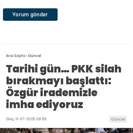
Ana Sayfa
›
Güncel
Tarihi gün… PKK silah
bırakmayı başlattı:
Özgür irademizle
imha ediyoruz
Giriş: 11-07-2025 09:55
Güncel