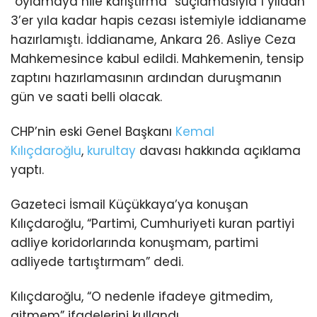
“oylamaya hile karıştırma” suçlamasıyla 1 yıldan
3’er yıla kadar hapis cezası istemiyle iddianame
hazırlamıştı. İddianame, Ankara 26. Asliye Ceza
Mahkemesince kabul edildi. Mahkemenin, tensip
zaptını hazırlamasının ardından duruşmanın
gün ve saati belli olacak.
CHP’nin eski Genel Başkanı
Kemal
Kılıçdaroğlu
,
kurultay
davası hakkında açıklama
yaptı.
Gazeteci İsmail Küçükkaya’ya konuşan
Kılıçdaroğlu, “Partimi, Cumhuriyeti kuran partiyi
adliye koridorlarında konuşmam, partimi
adliyede tartıştırmam” dedi.
Kılıçdaroğlu, “O nedenle ifadeye gitmedim,
gitmem” ifadelerini kullandı.