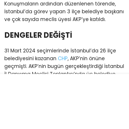
Konuşmaların ardından düzenlenen törende,
İstanbul’da görev yapan 3 ilçe belediye başkanı
ve çok sayıda meclis üyesi AKP’ye katıldı.
DENGELER DEĞİŞTİ
31 Mart 2024 seçimlerinde İstanbul’da 26 ilçe
belediyesini kazanan
CHP
, AKP’nin önüne
geçmişti. AKP’nin bugün gerçekleştirdiği İstanbul
İl Danışma Meclisi Toplantısı’nda üç belediye
başkanı katılım sağladı. Bu katılımlarla birlikte
İstanbul genelinde AKP’li belediye sayısı 21’e
yükseldi. (Esenyurt ve Şişli belediyeleri ise
mevcut durumda kayyum tarafından
yönetilmektedir)
CHP’li belediye ise sayısı 18’e geriledi.