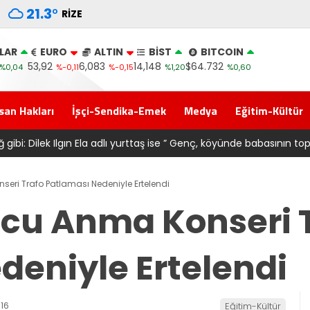
21.3
°
RIZE
LAR
EURO
ALTIN
BİST
BITCOIN
53,92
6,083
14,148
$64.732
%0,04
%-0,11
%-0,15
%1,20
%0,60
san Hakları
İşçi-Sendika-Emek
Medya
Eğitim-Kültür
ı 6661 forma alan belediye başkanına ‘Kimin parasıyla’ sorusu
ri Trafo Patlaması Nedeniyle Ertelendi
cu Anma Konseri T
deniyle Ertelendi
16
Eğitim-Kültür