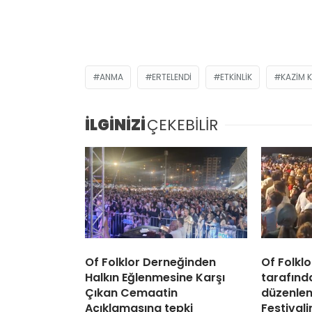
ANMA
ERTELENDI
ETKINLIK
KAZIM 
İLGİNİZİ
ÇEKEBİLİR
Of Folklor Derneğinden
Of Folkl
Halkın Eğlenmesine Karşı
tarafınd
Çıkan Cemaatin
düzenlen
Açıklamasına tepki
Festival