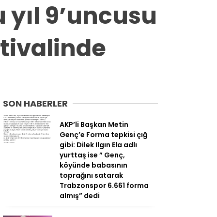
u yıl 9’uncusu
tivalinde
SON HABERLER
AKP’li Başkan Metin
Genç’e Forma tepkisi çığ
gibi: Dilek Ilgın Ela adlı
yurttaş ise ” Genç,
köyünde babasının
toprağını satarak
Trabzonspor 6.661 forma
almış” dedi