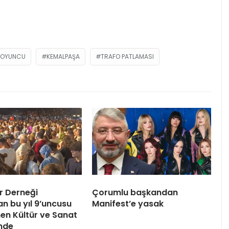
KOYUNCU
KEMALPAŞA
TRAFO PATLAMASI
or Derneği
Çorumlu başkandan
an bu yıl 9’uncusu
Manifest’e yasak
en Kültür ve Sanat
inde