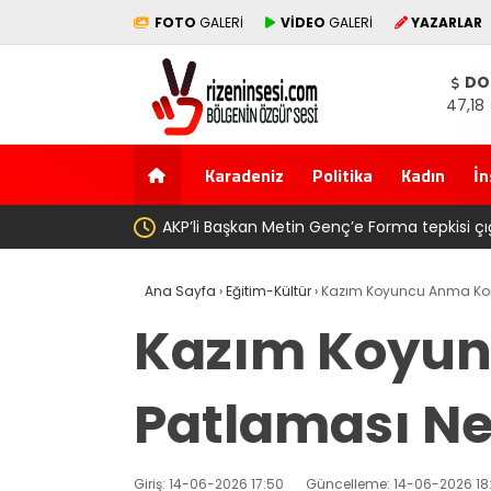
FOTO
GALERİ
VİDEO
GALERİ
YAZARLAR
DO
47,18
Karadeniz
Politika
Kadın
İn
yünde babasının toprağını satarak
Salah transferi sonras
Ana Sayfa
›
Eğitim-Kültür
›
Kazım Koyuncu Anma Konse
Kazım Koyun
Patlaması Ne
Giriş: 14-06-2026 17:50
Güncelleme: 14-06-2026 18: