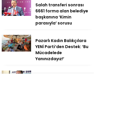
Salah transferi sonrası
6661 forma alan belediye
başkanına ‘Kimin
parasıyla’ sorusu
Pazarlı Kadın Balıkçılara
YENİ Parti’den Destek: ‘Bu
Mücadelede
Yanınızdayız!’
AV. Süzen “Meclis’e gelen
Çerçeve Yasa Türkiye’de
yeni bir başlangıç için
umudumuzun fidesi
olmuştur”
YENİ Parti’den Erdoğan’ın
Memleketi Rize’de Gövde