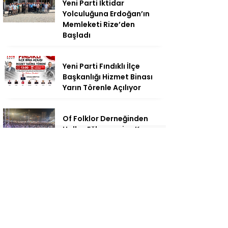
Yeni Parti İktidar
Yolculuğuna Erdoğan’ın
Memleketi Rize’den
Başladı
Yeni Parti Fındıklı İlçe
Başkanlığı Hizmet Binası
Yarın Törenle Açılıyor
Of Folklor Derneğinden
Halkın Eğlenmesine Karşı
Çıkan Cemaatin
Açıklamasına tepki
Pazarlı Kadın Balıkçılar
“Bize Söz Verip Kumpas
Kurdular Bizi Yok Etmeden
Bu Denizi
Çalamayacaksınız”