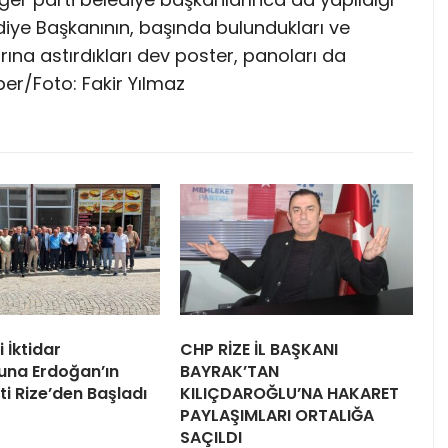
ediye Başkanının, başında bulundukları ve
arına astırdıkları dev poster, panoları da
er/Foto: Fakir Yılmaz
i İktidar
CHP RİZE İL BAŞKANI
una Erdoğan’ın
BAYRAK’TAN
i Rize’den Başladı
KILIÇDAROĞLU’NA HAKARET
PAYLAŞIMLARI ORTALIĞA
SAÇILDI