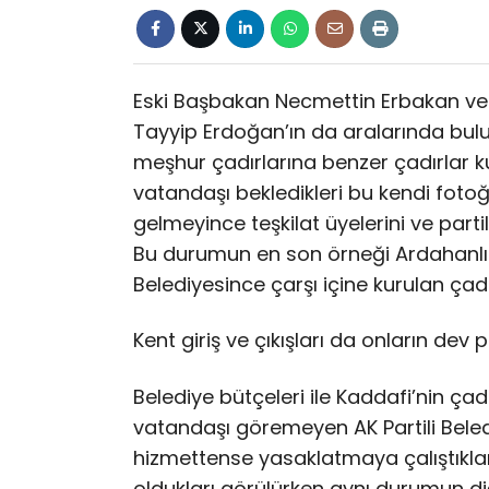
Eski Başbakan Necmettin Erbakan ve
Tayyip Erdoğan’ın da aralarında bulu
meşhur çadırlarına benzer çadırlar ku
vatandaşı bekledikleri bu kendi fotoğr
gelmeyince teşkilat üyelerini ve parti
Bu durumun en son örneği Ardahanlı 
Belediyesince çarşı içine kurulan çad
Kent giriş ve çıkışları da onların dev po
Belediye bütçeleri ile Kaddafi’nin çad
vatandaşı göremeyen AK Partili Belediy
hizmettense yasaklatmaya çalıştıklar
oldukları görülürken aynı durumun di