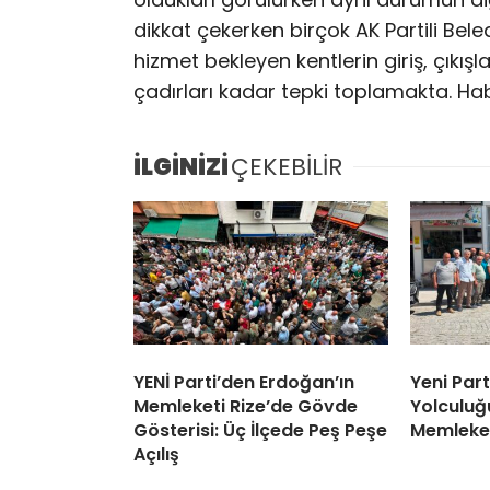
dikkat çekerken birçok AK Partili Bel
hizmet bekleyen kentlerin giriş, çıkışl
çadırları kadar tepki toplamakta. Hab
İLGİNİZİ
ÇEKEBİLİR
YENİ Parti’den Erdoğan’ın
Yeni Part
Memleketi Rize’de Gövde
Yolculuğ
Gösterisi: Üç İlçede Peş Peşe
Memleket
Açılış