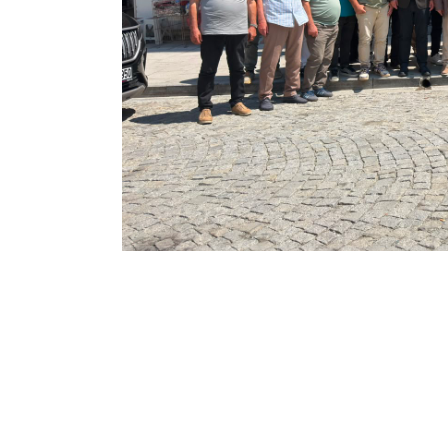
HABER:GENÇAĞA KARAFAZLI
Yeni Parti, siyasi çalışmalarının başl