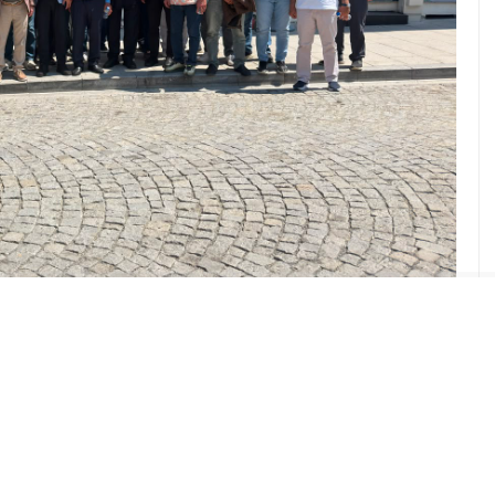
ABONE OL
angıcını Rize’den yaptı. Grup Başkanvekili