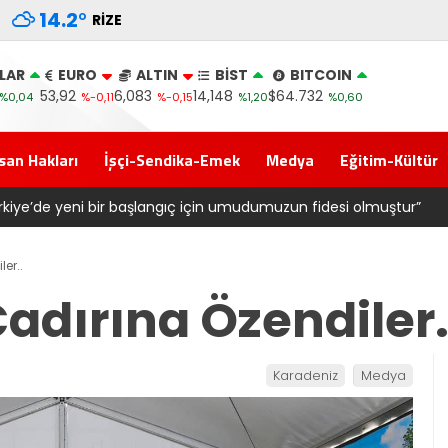
14.2
°
RIZE
LAR
EURO
ALTIN
BİST
BITCOIN
53,92
6,083
14,148
$64.732
%0,04
%-0,11
%-0,15
%1,20
%0,60
san Hakları
İşçi-Sendika-Emek
Medya
Eğitim-Kültür
n Memleketi Rize’de Gövde Gösterisi: Üç İlçede Peş Peşe Açılış
er..
adırına Özendiler.
Karadeniz
Medya