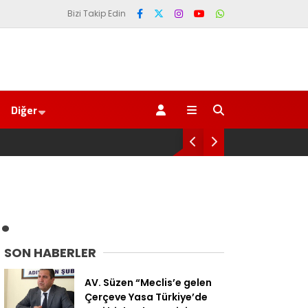
Bizi Takip Edin
Diğer
SAYIN BAKAN YA O T
.
SON HABERLER
AV. Süzen “Meclis’e gelen
Çerçeve Yasa Türkiye’de