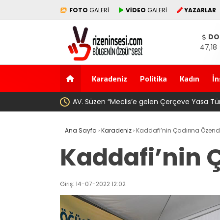
FOTO
GALERİ
VİDEO
GALERİ
YAZARLAR
DO
47,18
Karadeniz
Politika
Kadın
İn
esi olmuştur”
YENİ Parti’den Erdoğan’ı
Ana Sayfa
›
Karadeniz
›
Kaddafi’nin Çadırına Özendil
Kaddafi’nin Ç
Giriş: 14-07-2022 12:02