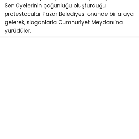
Sen üyelerinin çoğunluğu oluşturduğu
protestocular Pazar Belediyesi önünde bir araya
gelerek, sloganlarla Cumhuriyet Meydanı’na
yürüdüler.
CHP Pazar İlçe Başkanı Ömer Hocaoğlu, burada
yaptığı açıklamada, NATO’nun artık bir güvenlik
örgütü olmaktan çıktığını ve emperyalistlerin bir
sömürge aracı haline geldiğini söyledi.
“NATO artık bir güvenlik örgütü değil,
emperyalistlerin sömürge örgütü haline gelmiş
durumda”
NATO’nun artık bir güvenlik örgütü olmaktan
çıktığını ve emperyalistlerin bir sömürge örgütü
haline geldiğini dile getiren CHP Pazar İlçe
Başkanı Ömer Hocaoğlu yaptığı açıklamada,