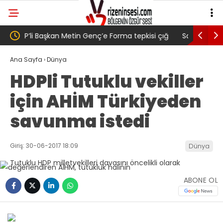
isi çığ
Salah transferi sonrası 6661 forma alan
Pazarl
nç,
belediye başkanına ‘Kimin parasıyla’ sorusu
‘Bu M
Ana Sayfa
›
Dünya
HDPli Tutuklu vekiller
için AHİM Türkiyeden
savunma istedi
Giriş: 30-06-2017 18:09
Dünya
ABONE OL