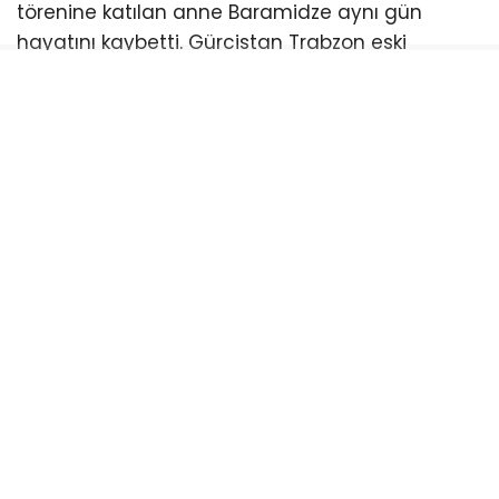
törenine katılan anne Baramidze aynı gün
hayatını kaybetti. Gürcistan Trabzon eski
Başkonsolosu Gela Japaridze geçen yıl da
annesini kaybetmişti..
Trabzon Artvinliler Derneği Başkanı Ahmet
Külekçi yayınladığı taziye mesajında
“Trabzon’da görev yaptığı süre içinde nezaketi
ve samimiyeti tanıdığımız değerli
Başkonsolosumuza ve ailesine başsağlığı
diliyoruz.Derin bir üzüntü içindeyiz.Ruhu şad
mekanı cennet olsun” ifadelerini kullandı.
EŞI VE ANNESINI KAYBETTI
GÜRCISTAN
KONSOLOS