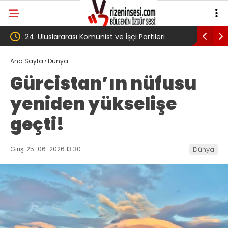
i Partileri
‘Çerçeve yasa’ kanun teklifi Adalet
Komisyonu’ndan geçti
Ana Sayfa
›
Dünya
Gürcistan’ın nüfusu
yeniden yükselişe
geçti!
Giriş: 25-06-2026 13:30
Dünya