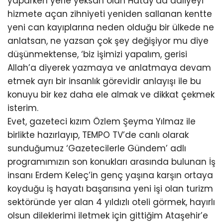
yaparken yerle yeksan olan Hatay’da adliyeyi
hizmete açan zihniyeti yeniden sallanan kentte
yeni can kayıplarına neden olduğu bir ülkede ne
anlatsan, ne yazsan çok şey değişiyor mu diye
düşünmektense, ‘biz işimizi yapalım, gerisi
Allah’a diyerek yazmaya ve anlatmaya devam
etmek ayrı bir insanlık görevidir anlayışı ile bu
konuyu bir kez daha ele almak ve dikkat çekmek
isterim.
Evet, gazeteci kızım Özlem Şeyma Yılmaz ile
birlikte hazırlayıp, TEMPO TV’de canlı olarak
sunduğumuz ‘Gazetecilerle Gündem’ adlı
programımızın son konukları arasında bulunan İş
insanı Erdem Keleç’in genç yaşına karşın ortaya
koyduğu iş hayatı başarısına yeni işi olan turizm
sektöründe yer alan 4 yıldızlı oteli görmek, hayırlı
olsun dileklerimi iletmek için gittiğim Ataşehir’e