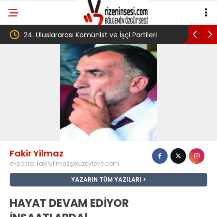
24. Uluslararası Komünist ve İşçi Partileri
‘Çerçeve yasa
toplantısı Havana’da başladı
Komisyonu’n
Fakir Yilmaz
e-posta:
fakiryilmaz@kuzeyteve.com
YAZARIN TÜM YAZILARI
HAYAT DEVAM EDİYOR