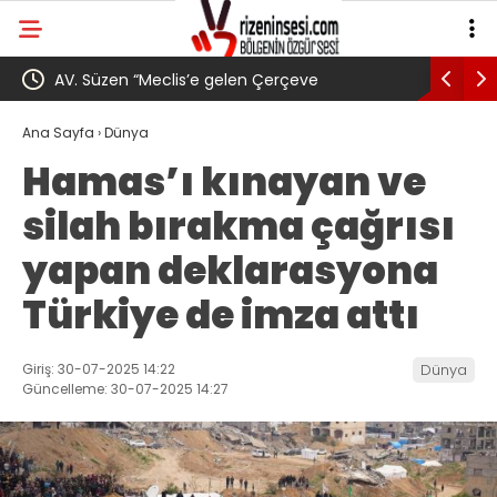
’e gelen Çerçeve
YENİ Parti’den Erdoğan’ın Memleketi
i bir başlangıç için
Gövde Gösterisi: Üç İlçede Peş Peşe 
Ana Sayfa
›
Dünya
Hamas’ı kınayan ve
i olmuştur”
silah bırakma çağrısı
yapan deklarasyona
Türkiye de imza attı
Giriş: 30-07-2025 14:22
Dünya
Güncelleme: 30-07-2025 14:27