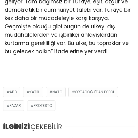
geliyor. Tam bağımsız bir Türkiye, eşit, özgür ve
demokratik bir cumhuriyet talebi var. Türkiye bir
kez daha bir mücadeleyle karşı karşıya.
Geçmişte olduğu gibi bugün de ülkeyi dış
müdahalelerden ve işbirlikçi anlayışlardan
kurtarma gerekliliği var. Bu ülke, bu topraklar ve
bu gelecek halkın” ifadelerine yer verdi
ABD
KATIIL
NATO
ORTADOĞU'DAN DEFOL
PAZAR
PROTESTO
İLGİNİZİ
ÇEKEBİLİR