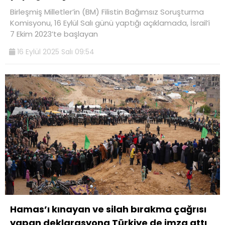
Birleşmiş Milletler’in (BM) Filistin Bağımsız Soruşturma
Komisyonu, 16 Eylül Salı günü yaptığı açıklamada, İsrail‘i
7 Ekim 2023’te başlayan
16 Eylül 2025 Salı 09:54
Hamas’ı kınayan ve silah bırakma çağrısı
yapan deklarasyona Türkiye de imza attı