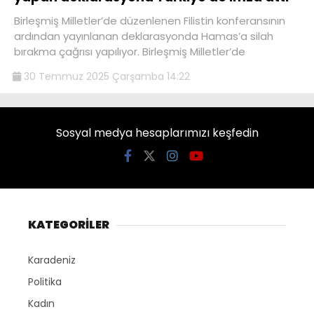
Birleşmiş Milletler’de düzenlenen Filistin konferansının
ardından yayınlanan deklarasyonda Hamas’a silah
bırakma çağrısı yapılıyor. Birleşmiş Milletler’de
30 Temmuz 2025 Çarşamba 14:22
Sosyal medya hesaplarımızı keşfedin
KATEGORİLER
Karadeniz
Politika
Kadın