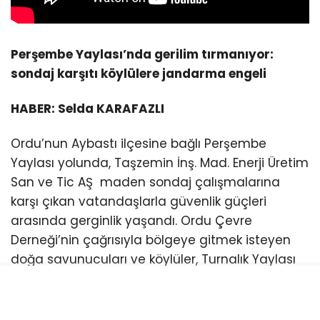
Perşembe Yaylası’nda gerilim tırmanıyor:
sondaj karşıtı köylülere jandarma engeli
HABER: Selda KARAFAZLI
Ordu’nun Aybastı ilçesine bağlı Perşembe
Yaylası yolunda, Taşzemin İnş. Mad. Enerji Üretim
San ve Tic AŞ maden sondaj çalışmalarına
karşı çıkan vatandaşlarla güvenlik güçleri
arasında gerginlik yaşandı. Ordu Çevre
Derneği’nin çağrısıyla bölgeye gitmek isteyen
doğa savunucuları ve köylüler, Turnalık Yaylası
mevkiinde kurulan kontrol noktalarında
jandarma ve trafik ekipleri tarafından
durduruldu. Kimlik ve asayiş kontrolleri