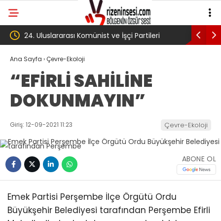
 Partileri
‘Çerçeve yasa’ kanun teklifi Adalet
Komisyonu’ndan geçti
Ana Sayfa
›
Çevre-Ekoloji
“EFİRLİ SAHİLİNE
DOKUNMAYIN”
Giriş: 12-09-2021 11:23
Çevre-Ekoloji
ABONE OL
Emek Partisi Perşembe İlçe Örgütü Ordu
Büyükşehir Belediyesi tarafından Perşembe Efirli