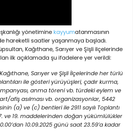
aşkanlığı yönetimine
kayyum
atanmasının
de hareketli saatler yaşanmaya başladı.
yüpsultan, Kağıthane, Sarıyer ve Şişli ilçelerinde
ılan ilk açıklamada şu ifadelere yer verildi:
Kağıthane, Sarıyer ve Şişli İlçelerinde her türlü
lantıları ile gösteri yürüyüşleri, çadır kurma,
mpanyası, anma töreni vb. türdeki eylem ve
ankart/afiş asılması vb. organizasyonlar, 5442
nin (a) ve (c) bentleri ile 2911 sayılı Toplantı
7. ve 19. maddelerinden doğan yükümlülükler
20.00’dan 10.09.2025 günü saat 23.59’a kadar