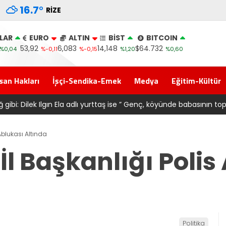
16.7
°
RIZE
LAR
EURO
ALTIN
BİST
BITCOIN
53,92
6,083
14,148
$64.732
%0,04
%-0,11
%-0,15
%1,20
%0,60
san Hakları
İşçi-Sendika-Emek
Medya
Eğitim-Kültür
61 forma alan belediye başkanına ‘Kimin parasıyla’ sorusu
 Ablukası Altında
İl Başkanlığı Polis
Politika