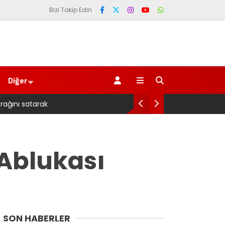
Bizi Takip Edin
Diğer
Pazarlı Kadın Balıkçıla
 Ablukası
SON HABERLER