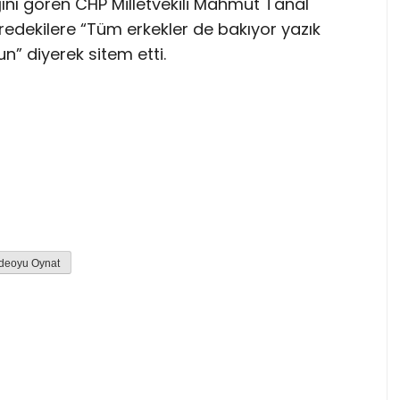
ığını gören CHP Milletvekili Mahmut Tanal
edekilere “Tüm erkekler de bakıyor yazık
” diyerek sitem etti.
deoyu Oynat