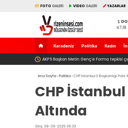
FOTO
GALERİ
VİDEO
GALERİ
YAZARLAR
DO
47,18
Karadeniz
Politika
Kadın
İn
de babasının toprağını satarak
Salah transferi sonrası 66
Ana Sayfa
›
Politika
›
CHP İstanbul İl Başkanlığı Polis
CHP İstanbul 
Altında
Giriş: 08-09-2025 06:33