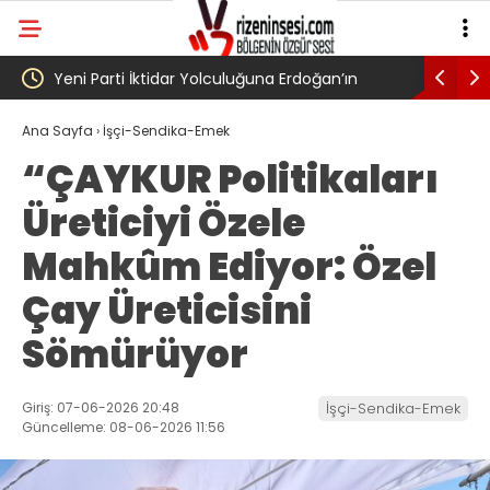
Genel Af değil, kadın General..
Yeni Part
Yarın Tör
Ana Sayfa
›
İşçi-Sendika-Emek
“ÇAYKUR Politikaları
Üreticiyi Özele
Mahkûm Ediyor: Özel
Çay Üreticisini
Sömürüyor
Giriş: 07-06-2026 20:48
İşçi-Sendika-Emek
Güncelleme: 08-06-2026 11:56