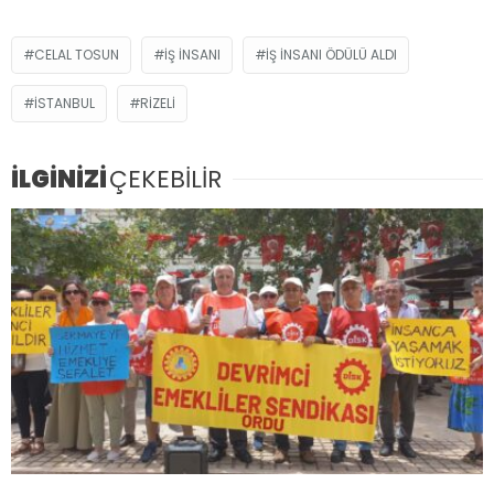
CELAL TOSUN
IŞ INSANI
IŞ INSANI ÖDÜLÜ ALDI
ISTANBUL
RIZELI
İLGİNİZİ
ÇEKEBİLİR