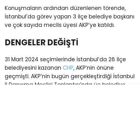
Konuşmaların ardından düzenlenen törende,
İstanbul’da görev yapan 3 ilçe belediye başkanı
ve çok sayıda meclis üyesi AKP’ye katıldı.
DENGELER DEĞİŞTİ
31 Mart 2024 seçimlerinde İstanbul’da 26 ilçe
belediyesini kazanan
CHP
, AKP’nin önüne
geçmişti. AKP’nin bugün gerçekleştirdiği İstanbul
İl Danışma Meclisi Toplantısı’nda üç belediye
başkanı katılım sağladı. Bu katılımlarla birlikte
İstanbul genelinde AKP’li belediye sayısı 21’e
yükseldi. (Esenyurt ve Şişli belediyeleri ise
mevcut durumda kayyum tarafından
yönetilmektedir)