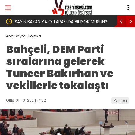
LİYOR MUSUN?
Yeni Parti İktidar Yolculuğuna Erdoğan’ın
Memleketi Rize’den Başladı
Ana Sayfa
›
Politika
Bahçeli, DEM Parti
sıralarına gelerek
Tuncer Bakırhan ve
vekillerle tokalaştı
Giriş: 01-10-2024 17:52
Politika